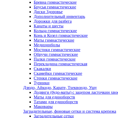
Бревна гимнастические
Брусья гимнастические
Диски Здоровье
Дополнительный инвентарь
Дорожки для разбега
Канаты и шесты
Кольца гимнастические
Конь и Козел гимнастические
Маты гимнастические
Медицинболы
Мостики гимнастические
Обручи гимнастические
Палки гимнастические
Перекладина гимнастическая
Скакалки
Скамейки гимнастические
Стенки гимнастические
Турники
Дзюдо, Айкидо, Карате, Тхеквондо, Ушу
Додянги (будо-маты) с зацепом ласточкин хво
Маты для единоборств
Татами для единоборств
Макивары
Заградительные, фоновые сетки и система крепежа
Заградительные сетки