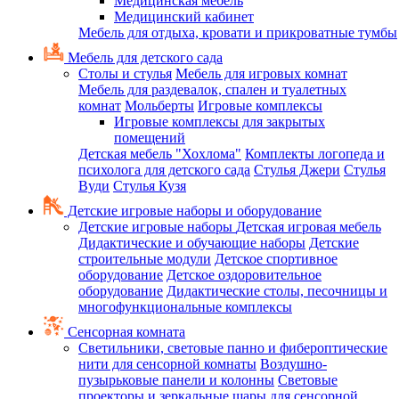
Медицинская мебель
Медицинский кабинет
Мебель для отдыха, кровати и прикроватные тумбы
Мебель для детского сада
Столы и стулья
Мебель для игровых комнат
Мебель для раздевалок, спален и туалетных
комнат
Мольберты
Игровые комплексы
Игровые комплексы для закрытых
помещений
Детская мебель "Хохлома"
Комплекты логопеда и
психолога для детского сада
Стулья Джери
Стулья
Вуди
Стулья Кузя
Детские игровые наборы и оборудование
Детские игровые наборы
Детская игровая мебель
Дидактические и обучающие наборы
Детские
строительные модули
Детское спортивное
оборудование
Детское оздоровительное
оборудование
Дидактические столы, песочницы и
многофункциональные комплексы
Сенсорная комната
Светильники, световые панно и фибероптические
нити для сенсорной комнаты
Воздушно-
пузырьковые панели и колонны
Световые
проекторы и зеркальные шары для сенсорной