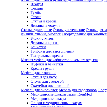
Шкафы
Секции
Тумбы
Столы
Стулья и кресла
Диваны и модули
Столы аудиторные
Столы учительские
Столы для з
физики, химии, биологи
Оборудование для кабинета
Блоки стульев
Диваны и кресла
Банкетки
Трибуны для выступлений
Театральные кресла
Мягкая мебель для кабинетов и комнат отдыха
Пуфики и банкетки
Кресла-груши
Мебель для столовой
Cтулья для кафе
Cтолы для столовой
Скамейки для столовой
Мебель для библиотек
Мебель для гардеробов
Обору
Медицинские шкафы серии RomMed
Медицинские шкафы
Опции к медицинским шкафам