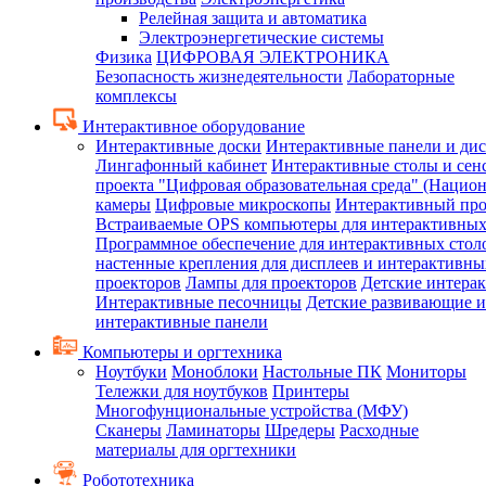
Релейная защита и автоматика
Электроэнергетические системы
Физика
ЦИФРОВАЯ ЭЛЕКТРОНИКА
Безопасность жизнедеятельности
Лабораторные
комплексы
Интерактивное оборудование
Интерактивные доски
Интерактивные панели и ди
Лингафонный кабинет
Интерактивные столы и сен
проекта "Цифровая образовательная среда" (Нацио
камеры
Цифровые микроскопы
Интерактивный про
Встраиваемые OPS компьютеры для интерактивных
Программное обеспечение для интерактивных стол
настенные крепления для дисплеев и интерактивны
проекторов
Лампы для проекторов
Детские интера
Интерактивные песочницы
Детские развивающие и
интерактивные панели
Компьютеры и оргтехника
Ноутбуки
Моноблоки
Настольные ПК
Мониторы
Тележки для ноутбуков
Принтеры
Многофунциональные устройства (МФУ)
Сканеры
Ламинаторы
Шредеры
Расходные
материалы для оргтехники
Робототехника