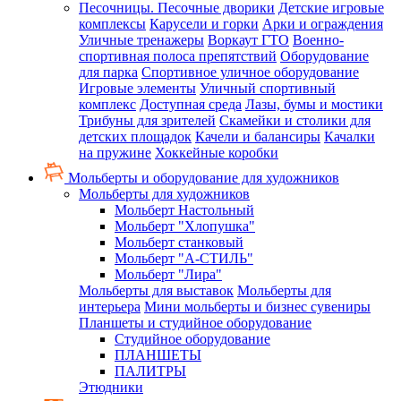
Песочницы. Песочные дворики
Детские игровые
комплексы
Карусели и горки
Арки и ограждения
Уличные тренажеры
Воркаут ГТО
Военно-
спортивная полоса препятствий
Оборудование
для парка
Спортивное уличное оборудование
Игровые элементы
Уличный спортивный
комплекс
Доступная среда
Лазы, бумы и мостики
Трибуны для зрителей
Скамейки и столики для
детских площадок
Качели и балансиры
Качалки
на пружине
Хоккейные коробки
Мольберты и оборудование для художников
Мольберты для художников
Мольберт Настольный
Мольберт "Хлопушка"
Мольберт станковый
Мольберт "А-СТИЛЬ"
Мольберт "Лира"
Мольберты для выставок
Мольберты для
интерьера
Мини мольберты и бизнес сувениры
Планшеты и студийное оборудование
Студийное оборудование
ПЛАНШЕТЫ
ПАЛИТРЫ
Этюдники