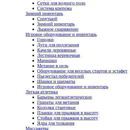
Сетки для водного поло
Система крепежа
Зимний инвентарь
Сноутьюб
Зимний инвентарь
Лыжное снаряжение
Игровое оборудование и инвентарь
Городки
Дуги для подлезания
Качели деревянные
Лестница веревочная
Манишки
Метание в цель
Оборудование для веселых стартов и эстафет
Пьедестал победителей
Шашки и шахматы
Игровое оборудование и инвентарь
Легкая атлетика
Барьеры легкоатлетические
Гранаты для метания
Колодки стартовые
Планки для прыжков в высоту
Стойки для прыжков в высоту
Ядра для толкания
Массажеры