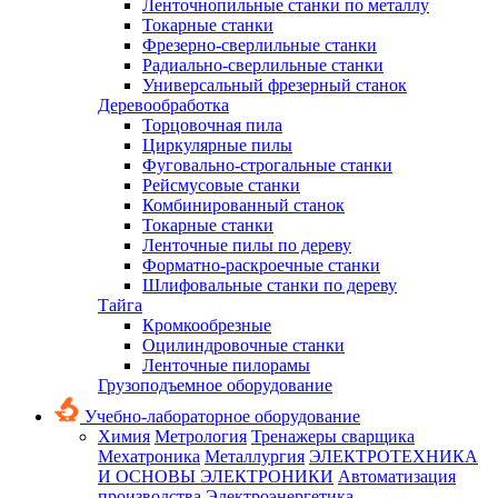
Ленточнопильные станки по металлу
Токарные станки
Фрезерно-сверлильные станки
Радиально-сверлильные станки
Универсальный фрезерный станок
Деревообработка
Торцовочная пила
Циркулярные пилы
Фуговально-строгальные станки
Рейсмусовые станки
Комбинированный станок
Токарные станки
Ленточные пилы по дереву
Форматно-раскроечные станки
Шлифовальные станки по дереву
Тайга
Кромкообрезные
Оцилиндровочные станки
Ленточные пилорамы
Грузоподъемное оборудование
Учебно-лабораторное оборудование
Химия
Метрология
Тренажеры сварщика
Мехатроника
Металлургия
ЭЛЕКТРОТЕХНИКА
И ОСНОВЫ ЭЛЕКТРОНИКИ
Автоматизация
производства
Электроэнергетика