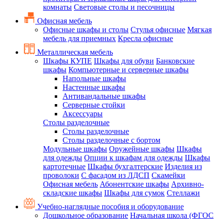
комнаты
Световые столы и песочницы
Офисная мебель
Офисные шкафы и столы
Стулья офисные
Мягкая
мебель для приемных
Кресла офисные
Металлическая мебель
Шкафы КУПЕ
Шкафы для обуви
Банковские
шкафы
Компьютерные и серверные шкафы
Напольные шкафы
Настенные шкафы
Антивандальные шкафы
Серверные стойки
Аксессуары
Столы разделочные
Столы разделочные
Столы разделочные с бортом
Модульные шкафы
Оружейные шкафы
Шкафы
для одежды
Опции к шкафам для одежды
Шкафы
картотечные
Шкафы бухгалтерские
Изделия из
проволоки
С фасадом из ЛДСП
Скамейки
Офисная мебель
Абонентские шкафы
Архивно-
складские шкафы
Шкафы для сумок
Стеллажи
Учебно-наглядные пособия и оборудование
Дошкольное образование
Начальная школа (ФГОС