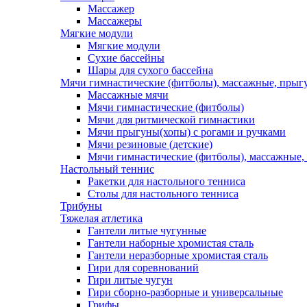
Массажер
Массажеры
Мягкие модули
Мягкие модули
Сухие бассейны
Шары для сухого бассейна
Мячи гимнастические (фитболы), массажные, прыгу
Массажные мячи
Мячи гимнастические (фитболы)
Мячи для ритмической гимнастики
Мячи прыгуны(хопы) с рогами и ручками
Мячи резиновые (детские)
Мячи гимнастические (фитболы), массажные,
Настольный теннис
Ракетки для настольного тенниса
Столы для настольного тенниса
Трибуны
Тяжелая атлетика
Гантели литые чугунные
Гантели наборные хромистая сталь
Гантели неразборные хромистая сталь
Гири для соревнований
Гири литые чугун
Гири сборно-разборные и универсальные
Грифы