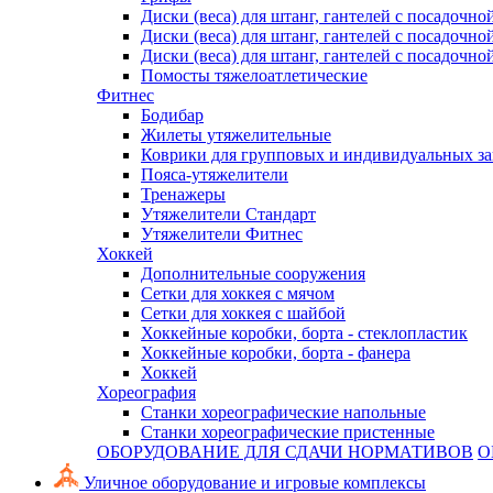
Диски (веса) для штанг, гантелей с посадочно
Диски (веса) для штанг, гантелей с посадочно
Диски (веса) для штанг, гантелей с посадочно
Помосты тяжелоатлетические
Фитнес
Бодибар
Жилеты утяжелительные
Коврики для групповых и индивидуальных з
Пояса-утяжелители
Тренажеры
Утяжелители Стандарт
Утяжелители Фитнес
Хоккей
Дополнительные сооружения
Сетки для хоккея с мячом
Сетки для хоккея с шайбой
Хоккейные коробки, борта - стеклопластик
Хоккейные коробки, борта - фанера
Хоккей
Хореография
Станки хореографические напольные
Станки хореографические пристенные
ОБОРУДОВАНИЕ ДЛЯ СДАЧИ НОРМАТИВОВ
О
Уличное оборудование и игровые комплексы