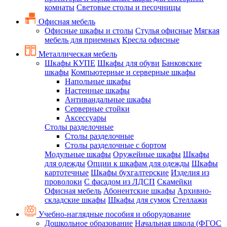
комнаты
Световые столы и песочницы
Офисная мебель
Офисные шкафы и столы
Стулья офисные
Мягкая
мебель для приемных
Кресла офисные
Металлическая мебель
Шкафы КУПЕ
Шкафы для обуви
Банковские
шкафы
Компьютерные и серверные шкафы
Напольные шкафы
Настенные шкафы
Антивандальные шкафы
Серверные стойки
Аксессуары
Столы разделочные
Столы разделочные
Столы разделочные с бортом
Модульные шкафы
Оружейные шкафы
Шкафы
для одежды
Опции к шкафам для одежды
Шкафы
картотечные
Шкафы бухгалтерские
Изделия из
проволоки
С фасадом из ЛДСП
Скамейки
Офисная мебель
Абонентские шкафы
Архивно-
складские шкафы
Шкафы для сумок
Стеллажи
Учебно-наглядные пособия и оборудование
Дошкольное образование
Начальная школа (ФГОС