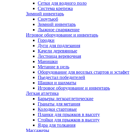
Сетки для водного поло
Система крепежа
Зимний инвентарь
Сноутьюб
Зимний инвентарь
Лыжное снаряжение
Игровое оборудование и инвентарь
Городки
Дуги для подлезания
Качели деревянные
Лестница веревочная
Манишки
Метание в цель
Оборудование для веселых стартов и эстафет
Пьедестал победителей
Шашки и шахматы
Игровое оборудование и инвентарь
Легкая атлетика
Барьеры легкоатлетические
Гранаты для метания
Колодки стартовые
Планки для прыжков в высоту
Стойки для прыжков в высоту
Ядра для толкания
Массажеры