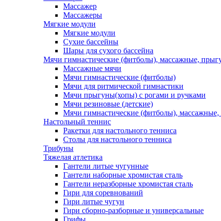
Массажер
Массажеры
Мягкие модули
Мягкие модули
Сухие бассейны
Шары для сухого бассейна
Мячи гимнастические (фитболы), массажные, прыгу
Массажные мячи
Мячи гимнастические (фитболы)
Мячи для ритмической гимнастики
Мячи прыгуны(хопы) с рогами и ручками
Мячи резиновые (детские)
Мячи гимнастические (фитболы), массажные,
Настольный теннис
Ракетки для настольного тенниса
Столы для настольного тенниса
Трибуны
Тяжелая атлетика
Гантели литые чугунные
Гантели наборные хромистая сталь
Гантели неразборные хромистая сталь
Гири для соревнований
Гири литые чугун
Гири сборно-разборные и универсальные
Грифы