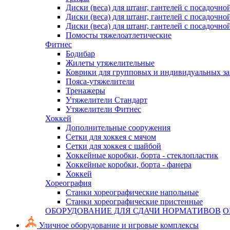
Диски (веса) для штанг, гантелей с посадочно
Диски (веса) для штанг, гантелей с посадочно
Диски (веса) для штанг, гантелей с посадочно
Помосты тяжелоатлетические
Фитнес
Бодибар
Жилеты утяжелительные
Коврики для групповых и индивидуальных з
Пояса-утяжелители
Тренажеры
Утяжелители Стандарт
Утяжелители Фитнес
Хоккей
Дополнительные сооружения
Сетки для хоккея с мячом
Сетки для хоккея с шайбой
Хоккейные коробки, борта - стеклопластик
Хоккейные коробки, борта - фанера
Хоккей
Хореография
Станки хореографические напольные
Станки хореографические пристенные
ОБОРУДОВАНИЕ ДЛЯ СДАЧИ НОРМАТИВОВ
О
Уличное оборудование и игровые комплексы