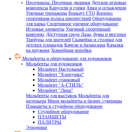
Песочницы. Песочные дворики
Детские игровые
комплексы
Карусели и горки
Арки и ограждения
Уличные тренажеры
Воркаут ГТО
Военно-
спортивная полоса препятствий
Оборудование
для парка
Спортивное уличное оборудование
Игровые элементы
Уличный спортивный
комплекс
Доступная среда
Лазы, бумы и мостики
Трибуны для зрителей
Скамейки и столики для
детских площадок
Качели и балансиры
Качалки
на пружине
Хоккейные коробки
Мольберты и оборудование для художников
Мольберты для художников
Мольберт Настольный
Мольберт "Хлопушка"
Мольберт станковый
Мольберт "А-СТИЛЬ"
Мольберт "Лира"
Мольберты для выставок
Мольберты для
интерьера
Мини мольберты и бизнес сувениры
Планшеты и студийное оборудование
Студийное оборудование
ПЛАНШЕТЫ
ПАЛИТРЫ
Этюдники