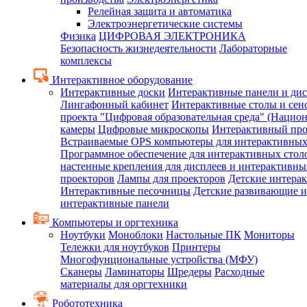
Релейная защита и автоматика
Электроэнергетические системы
Физика
ЦИФРОВАЯ ЭЛЕКТРОНИКА
Безопасность жизнедеятельности
Лабораторные
комплексы
Интерактивное оборудование
Интерактивные доски
Интерактивные панели и ди
Лингафонный кабинет
Интерактивные столы и сен
проекта "Цифровая образовательная среда" (Нацио
камеры
Цифровые микроскопы
Интерактивный про
Встраиваемые OPS компьютеры для интерактивных
Программное обеспечение для интерактивных стол
настенные крепления для дисплеев и интерактивны
проекторов
Лампы для проекторов
Детские интера
Интерактивные песочницы
Детские развивающие и
интерактивные панели
Компьютеры и оргтехника
Ноутбуки
Моноблоки
Настольные ПК
Мониторы
Тележки для ноутбуков
Принтеры
Многофунциональные устройства (МФУ)
Сканеры
Ламинаторы
Шредеры
Расходные
материалы для оргтехники
Робототехника