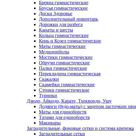
Бревна гимнастические
Брусья гимнастические
Диски Здоровье
Дополнительный инвентарь
Дорожки для разбега
Канаты и шесты
Кольца гимнастические
Конь и Козел гимнастические
Маты гимнастические
Медицинболы
Мостики гимнастические
Обручи гимнастические
Палки гимнастические
Перекладина гимнастическая
Скакалки
Скамейки гимнастические
Стенки гимнастические
Турники
Дзюдо, Айкидо, Карате, Тхеквондо, Ушу
Додянги (будо-маты) с зацепом ласточкин хво
Маты для единоборств
Татами для единоборств
Макивары
Заградительные, фоновые сетки и система крепежа
Заградительные сетки