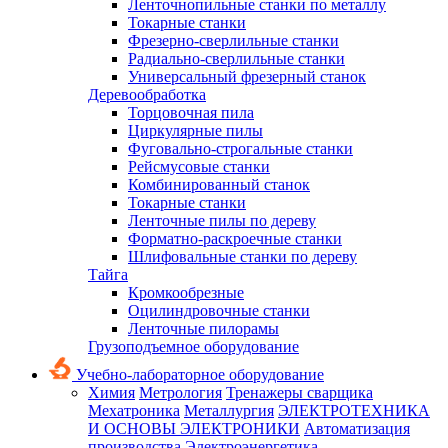
Ленточнопильные станки по металлу
Токарные станки
Фрезерно-сверлильные станки
Радиально-сверлильные станки
Универсальный фрезерный станок
Деревообработка
Торцовочная пила
Циркулярные пилы
Фуговально-строгальные станки
Рейсмусовые станки
Комбинированный станок
Токарные станки
Ленточные пилы по дереву
Форматно-раскроечные станки
Шлифовальные станки по дереву
Тайга
Кромкообрезные
Оцилиндровочные станки
Ленточные пилорамы
Грузоподъемное оборудование
Учебно-лабораторное оборудование
Химия
Метрология
Тренажеры сварщика
Мехатроника
Металлургия
ЭЛЕКТРОТЕХНИКА
И ОСНОВЫ ЭЛЕКТРОНИКИ
Автоматизация
производства
Электроэнергетика