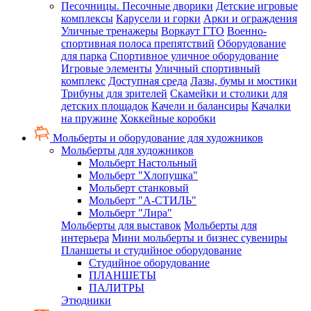
Песочницы. Песочные дворики
Детские игровые
комплексы
Карусели и горки
Арки и ограждения
Уличные тренажеры
Воркаут ГТО
Военно-
спортивная полоса препятствий
Оборудование
для парка
Спортивное уличное оборудование
Игровые элементы
Уличный спортивный
комплекс
Доступная среда
Лазы, бумы и мостики
Трибуны для зрителей
Скамейки и столики для
детских площадок
Качели и балансиры
Качалки
на пружине
Хоккейные коробки
Мольберты и оборудование для художников
Мольберты для художников
Мольберт Настольный
Мольберт "Хлопушка"
Мольберт станковый
Мольберт "А-СТИЛЬ"
Мольберт "Лира"
Мольберты для выставок
Мольберты для
интерьера
Мини мольберты и бизнес сувениры
Планшеты и студийное оборудование
Студийное оборудование
ПЛАНШЕТЫ
ПАЛИТРЫ
Этюдники