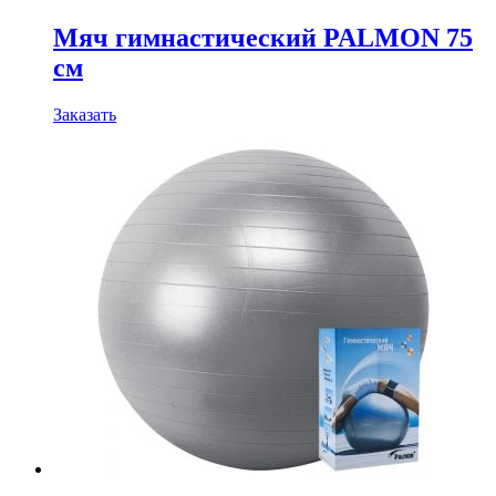
Мяч гимнастический PALMON 75
см
Заказать