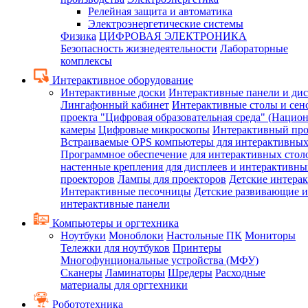
Релейная защита и автоматика
Электроэнергетические системы
Физика
ЦИФРОВАЯ ЭЛЕКТРОНИКА
Безопасность жизнедеятельности
Лабораторные
комплексы
Интерактивное оборудование
Интерактивные доски
Интерактивные панели и ди
Лингафонный кабинет
Интерактивные столы и сен
проекта "Цифровая образовательная среда" (Нацио
камеры
Цифровые микроскопы
Интерактивный про
Встраиваемые OPS компьютеры для интерактивных
Программное обеспечение для интерактивных стол
настенные крепления для дисплеев и интерактивны
проекторов
Лампы для проекторов
Детские интера
Интерактивные песочницы
Детские развивающие и
интерактивные панели
Компьютеры и оргтехника
Ноутбуки
Моноблоки
Настольные ПК
Мониторы
Тележки для ноутбуков
Принтеры
Многофунциональные устройства (МФУ)
Сканеры
Ламинаторы
Шредеры
Расходные
материалы для оргтехники
Робототехника