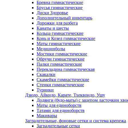
Бревна гимнастические
Брусья гимнастические
Диски Здоровье
Дополнительный инвентарь
Дорожки для разбега
Канаты и шесты
Кольца гимнастические
Конь и Козел гимнастические
Маты гимнастические
Медицинболы
Мостики гимнастические
Обручи гимнастические
Палки гимнастические
Перекладина гимнастическая
Скакалки
Скамейки гимнастические
Стенки гимнастические
Турники
Дзюдо, Айкидо, Карате, Тхеквондо, Ушу
Додянги (будо-маты) с зацепом ласточкин хво
Маты для единоборств
Татами для единоборств
Макивары
Заградительные, фоновые сетки и система крепежа
Заградительные сетки