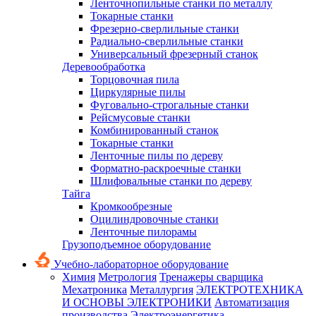
Ленточнопильные станки по металлу
Токарные станки
Фрезерно-сверлильные станки
Радиально-сверлильные станки
Универсальный фрезерный станок
Деревообработка
Торцовочная пила
Циркулярные пилы
Фуговально-строгальные станки
Рейсмусовые станки
Комбинированный станок
Токарные станки
Ленточные пилы по дереву
Форматно-раскроечные станки
Шлифовальные станки по дереву
Тайга
Кромкообрезные
Оцилиндровочные станки
Ленточные пилорамы
Грузоподъемное оборудование
Учебно-лабораторное оборудование
Химия
Метрология
Тренажеры сварщика
Мехатроника
Металлургия
ЭЛЕКТРОТЕХНИКА
И ОСНОВЫ ЭЛЕКТРОНИКИ
Автоматизация
производства
Электроэнергетика