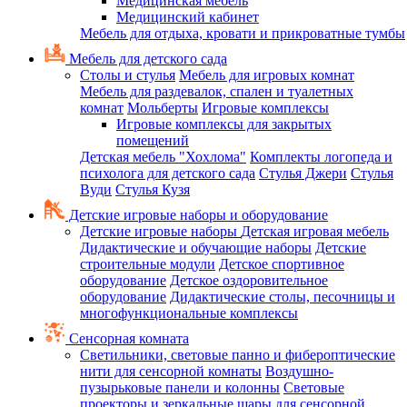
Медицинская мебель
Медицинский кабинет
Мебель для отдыха, кровати и прикроватные тумбы
Мебель для детского сада
Столы и стулья
Мебель для игровых комнат
Мебель для раздевалок, спален и туалетных
комнат
Мольберты
Игровые комплексы
Игровые комплексы для закрытых
помещений
Детская мебель "Хохлома"
Комплекты логопеда и
психолога для детского сада
Стулья Джери
Стулья
Вуди
Стулья Кузя
Детские игровые наборы и оборудование
Детские игровые наборы
Детская игровая мебель
Дидактические и обучающие наборы
Детские
строительные модули
Детское спортивное
оборудование
Детское оздоровительное
оборудование
Дидактические столы, песочницы и
многофункциональные комплексы
Сенсорная комната
Светильники, световые панно и фибероптические
нити для сенсорной комнаты
Воздушно-
пузырьковые панели и колонны
Световые
проекторы и зеркальные шары для сенсорной