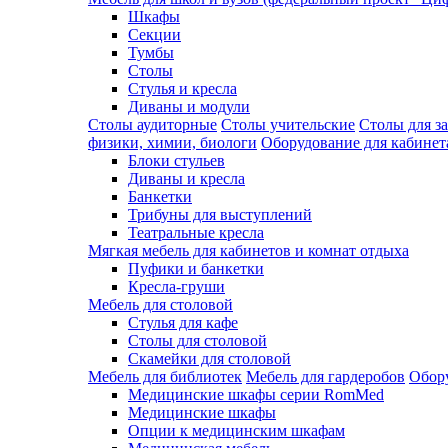
Шкафы
Секции
Тумбы
Столы
Стулья и кресла
Диваны и модули
Столы аудиторные
Столы учительские
Столы для з
физики, химии, биологи
Оборудование для кабинета
Блоки стульев
Диваны и кресла
Банкетки
Трибуны для выступлений
Театральные кресла
Мягкая мебель для кабинетов и комнат отдыха
Пуфики и банкетки
Кресла-груши
Мебель для столовой
Cтулья для кафе
Cтолы для столовой
Скамейки для столовой
Мебель для библиотек
Мебель для гардеробов
Обору
Медицинские шкафы серии RomMed
Медицинские шкафы
Опции к медицинским шкафам