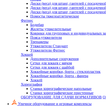
Диски (веса) для штанг, гантелей с посадочно
Диски (веса) для штанг, гантелей с посадочно
Диски (веса) для штанг, гантелей с посадочно
Помосты тяжелоатлетические
Фитнес
Бодибар
Жилеты утяжелительные
Коврики для групповых и индивидуальных з
Пояса-утяжелители
Тренажеры
Утяжелители Стандарт
Утяжелители Фитнес
Хоккей
Дополнительные сооружения
Сетки для хоккея с мячом
Сетки для хоккея с шайбой
Хоккейные коробки, борта - стеклопластик
Хоккейные коробки, борта - фанера
Хоккей
Хореография
Станки хореографические напольные
Станки хореографические пристенные
ОБОРУДОВАНИЕ ДЛЯ СДАЧИ НОРМАТИВОВ
О
Уличное оборудование и игровые комплексы