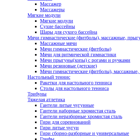
Массажер
Массажеры
Мягкие модули
Мягкие модули
Сухие бассейны
Шары для сухого бассейна
Мячи гимнастические (фитболы), массажные, прыгу
Массажные мячи
Мячи гимнастические (фитболы)
Мячи для ритмической гимнастики
Мячи прыгуны(хопы) с рогами и ручками
Мячи резиновые (детские)
Мячи гимнастические (фитболы), массажные,
Настольный теннис
Ракетки для настольного тенниса
Столы для настольного тенниса
Трибуны
Тяжелая атлетика
Гантели литые чугунные
Гантели наборные хромистая сталь
Гантели неразборные хромистая сталь
Гири для соревнований
Гири литые чугун
Гири сборно-разборные и универсальные
Грифы