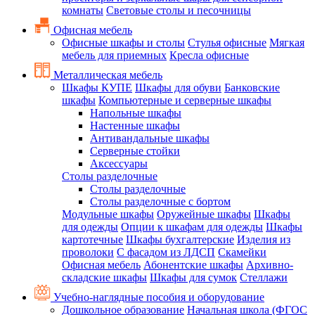
комнаты
Световые столы и песочницы
Офисная мебель
Офисные шкафы и столы
Стулья офисные
Мягкая
мебель для приемных
Кресла офисные
Металлическая мебель
Шкафы КУПЕ
Шкафы для обуви
Банковские
шкафы
Компьютерные и серверные шкафы
Напольные шкафы
Настенные шкафы
Антивандальные шкафы
Серверные стойки
Аксессуары
Столы разделочные
Столы разделочные
Столы разделочные с бортом
Модульные шкафы
Оружейные шкафы
Шкафы
для одежды
Опции к шкафам для одежды
Шкафы
картотечные
Шкафы бухгалтерские
Изделия из
проволоки
С фасадом из ЛДСП
Скамейки
Офисная мебель
Абонентские шкафы
Архивно-
складские шкафы
Шкафы для сумок
Стеллажи
Учебно-наглядные пособия и оборудование
Дошкольное образование
Начальная школа (ФГОС