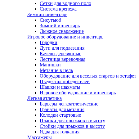
Сетки для водного поло
Система крепежа
Зимний инвентарь
Сноутьюб
Зимний инвентарь
Лыжное снаряжение
Игровое оборудование и инвентарь
Городки
Дуги для подлезания
Качели деревянные
Лестница веревочная
Манишки
Метание в цель
Оборудование для веселых стартов и эстафет
Пьедестал победителей
Шашки и шахматы
Игровое оборудование и инвентарь
Легкая атлетика
Барьеры легкоатлетические
Гранаты для метания
Колодки стартовые
Планки для прыжков в высоту
Стойки для прыжков в высоту
Ядра для толкания
Массажеры