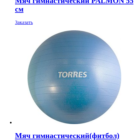
Мяч гимнастический PALMON 55
см
Заказать
Мяч гимнастический(фитбол)