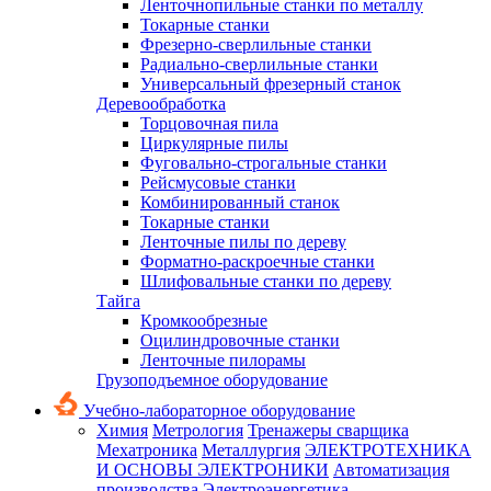
Ленточнопильные станки по металлу
Токарные станки
Фрезерно-сверлильные станки
Радиально-сверлильные станки
Универсальный фрезерный станок
Деревообработка
Торцовочная пила
Циркулярные пилы
Фуговально-строгальные станки
Рейсмусовые станки
Комбинированный станок
Токарные станки
Ленточные пилы по дереву
Форматно-раскроечные станки
Шлифовальные станки по дереву
Тайга
Кромкообрезные
Оцилиндровочные станки
Ленточные пилорамы
Грузоподъемное оборудование
Учебно-лабораторное оборудование
Химия
Метрология
Тренажеры сварщика
Мехатроника
Металлургия
ЭЛЕКТРОТЕХНИКА
И ОСНОВЫ ЭЛЕКТРОНИКИ
Автоматизация
производства
Электроэнергетика