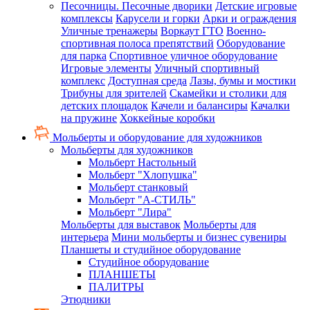
Песочницы. Песочные дворики
Детские игровые
комплексы
Карусели и горки
Арки и ограждения
Уличные тренажеры
Воркаут ГТО
Военно-
спортивная полоса препятствий
Оборудование
для парка
Спортивное уличное оборудование
Игровые элементы
Уличный спортивный
комплекс
Доступная среда
Лазы, бумы и мостики
Трибуны для зрителей
Скамейки и столики для
детских площадок
Качели и балансиры
Качалки
на пружине
Хоккейные коробки
Мольберты и оборудование для художников
Мольберты для художников
Мольберт Настольный
Мольберт "Хлопушка"
Мольберт станковый
Мольберт "А-СТИЛЬ"
Мольберт "Лира"
Мольберты для выставок
Мольберты для
интерьера
Мини мольберты и бизнес сувениры
Планшеты и студийное оборудование
Студийное оборудование
ПЛАНШЕТЫ
ПАЛИТРЫ
Этюдники