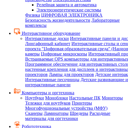
Релейная защита и автоматика
Электроэнергетические системы
Физика
ЦИФРОВАЯ ЭЛЕКТРОНИКА
Безопасность жизнедеятельности
Лабораторные
комплексы
Интерактивное оборудование
Интерактивные доски
Интерактивные панели и ди
Лингафонный кабинет
Интерактивные столы и сен
проекта "Цифровая образовательная среда" (Нацио
камеры
Цифровые микроскопы
Интерактивный про
Встраиваемые OPS компьютеры для интерактивных
Программное обеспечение для интерактивных стол
настенные крепления для дисплеев и интерактивны
проекторов
Лампы для проекторов
Детские интера
Интерактивные песочницы
Детские развивающие и
интерактивные панели
Компьютеры и оргтехника
Ноутбуки
Моноблоки
Настольные ПК
Мониторы
Тележки для ноутбуков
Принтеры
Многофунциональные устройства (МФУ)
Сканеры
Ламинаторы
Шредеры
Расходные
материалы для оргтехники
Робототехника