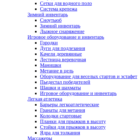
Сетки для водного поло
Система крепежа
Зимний инвентарь
Сноутьюб
Зимний инвентарь
Лыжное снаряжение
Игровое оборудование и инвентарь
Городки
Дуги для подлезания
Качели деревянные
Лестница веревочная
Манишки
Метание в цель
Оборудование для веселых стартов и эстафет
Пьедестал победителей
Шашки и шахматы
Игровое оборудование и инвентарь
Легкая атлетика
Барьеры легкоатлетические
Гранаты для метания
Колодки стартовые
Планки для прыжков в высоту
Стойки для прыжков в высоту
Ядра для толкания
Массажеры