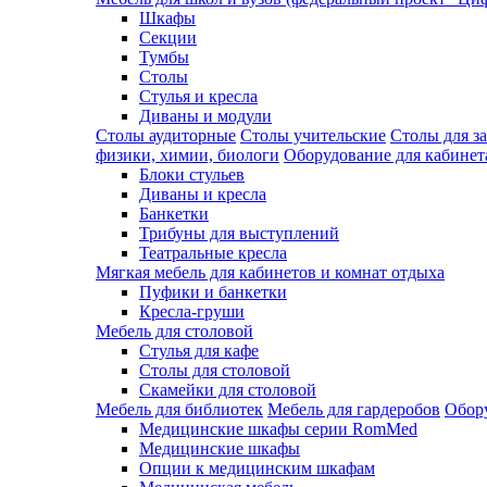
Шкафы
Секции
Тумбы
Столы
Стулья и кресла
Диваны и модули
Столы аудиторные
Столы учительские
Столы для з
физики, химии, биологи
Оборудование для кабинета
Блоки стульев
Диваны и кресла
Банкетки
Трибуны для выступлений
Театральные кресла
Мягкая мебель для кабинетов и комнат отдыха
Пуфики и банкетки
Кресла-груши
Мебель для столовой
Cтулья для кафе
Cтолы для столовой
Скамейки для столовой
Мебель для библиотек
Мебель для гардеробов
Обору
Медицинские шкафы серии RomMed
Медицинские шкафы
Опции к медицинским шкафам