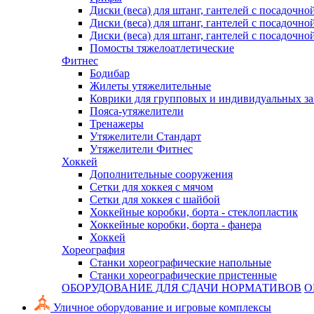
Диски (веса) для штанг, гантелей с посадочно
Диски (веса) для штанг, гантелей с посадочно
Диски (веса) для штанг, гантелей с посадочно
Помосты тяжелоатлетические
Фитнес
Бодибар
Жилеты утяжелительные
Коврики для групповых и индивидуальных з
Пояса-утяжелители
Тренажеры
Утяжелители Стандарт
Утяжелители Фитнес
Хоккей
Дополнительные сооружения
Сетки для хоккея с мячом
Сетки для хоккея с шайбой
Хоккейные коробки, борта - стеклопластик
Хоккейные коробки, борта - фанера
Хоккей
Хореография
Станки хореографические напольные
Станки хореографические пристенные
ОБОРУДОВАНИЕ ДЛЯ СДАЧИ НОРМАТИВОВ
О
Уличное оборудование и игровые комплексы