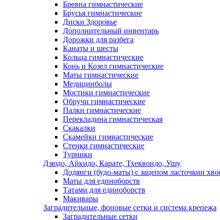
Бревна гимнастические
Брусья гимнастические
Диски Здоровье
Дополнительный инвентарь
Дорожки для разбега
Канаты и шесты
Кольца гимнастические
Конь и Козел гимнастические
Маты гимнастические
Медицинболы
Мостики гимнастические
Обручи гимнастические
Палки гимнастические
Перекладина гимнастическая
Скакалки
Скамейки гимнастические
Стенки гимнастические
Турники
Дзюдо, Айкидо, Карате, Тхеквондо, Ушу
Додянги (будо-маты) с зацепом ласточкин хво
Маты для единоборств
Татами для единоборств
Макивары
Заградительные, фоновые сетки и система крепежа
Заградительные сетки