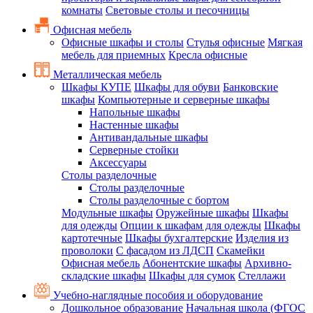
комнаты
Световые столы и песочницы
Офисная мебель
Офисные шкафы и столы
Стулья офисные
Мягкая
мебель для приемных
Кресла офисные
Металлическая мебель
Шкафы КУПЕ
Шкафы для обуви
Банковские
шкафы
Компьютерные и серверные шкафы
Напольные шкафы
Настенные шкафы
Антивандальные шкафы
Серверные стойки
Аксессуары
Столы разделочные
Столы разделочные
Столы разделочные с бортом
Модульные шкафы
Оружейные шкафы
Шкафы
для одежды
Опции к шкафам для одежды
Шкафы
картотечные
Шкафы бухгалтерские
Изделия из
проволоки
С фасадом из ЛДСП
Скамейки
Офисная мебель
Абонентские шкафы
Архивно-
складские шкафы
Шкафы для сумок
Стеллажи
Учебно-наглядные пособия и оборудование
Дошкольное образование
Начальная школа (ФГОС