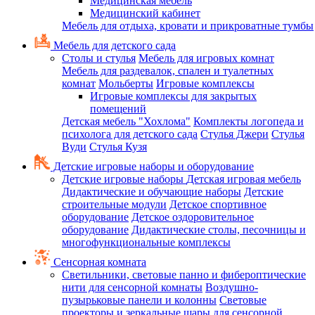
Медицинская мебель
Медицинский кабинет
Мебель для отдыха, кровати и прикроватные тумбы
Мебель для детского сада
Столы и стулья
Мебель для игровых комнат
Мебель для раздевалок, спален и туалетных
комнат
Мольберты
Игровые комплексы
Игровые комплексы для закрытых
помещений
Детская мебель "Хохлома"
Комплекты логопеда и
психолога для детского сада
Стулья Джери
Стулья
Вуди
Стулья Кузя
Детские игровые наборы и оборудование
Детские игровые наборы
Детская игровая мебель
Дидактические и обучающие наборы
Детские
строительные модули
Детское спортивное
оборудование
Детское оздоровительное
оборудование
Дидактические столы, песочницы и
многофункциональные комплексы
Сенсорная комната
Светильники, световые панно и фибероптические
нити для сенсорной комнаты
Воздушно-
пузырьковые панели и колонны
Световые
проекторы и зеркальные шары для сенсорной