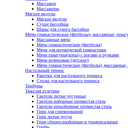
Массажер
Массажеры
Мягкие модули
Мягкие модули
Сухие бассейны
Шары для сухого бассейна
Мячи гимнастические (фитболы), массажные, прыгу
Массажные мячи
Мячи гимнастические (фитболы)
Мячи для ритмической гимнастики
Мячи прыгуны(хопы) с рогами и ручками
Мячи резиновые (детские)
Мячи гимнастические (фитболы), массажные,
Настольный теннис
Ракетки для настольного тенниса
Столы для настольного тенниса
Трибуны
Тяжелая атлетика
Гантели литые чугунные
Гантели наборные хромистая сталь
Гантели неразборные хромистая сталь
Гири для соревнований
Гири литые чугун
Гири сборно-разборные и универсальные
Грифы