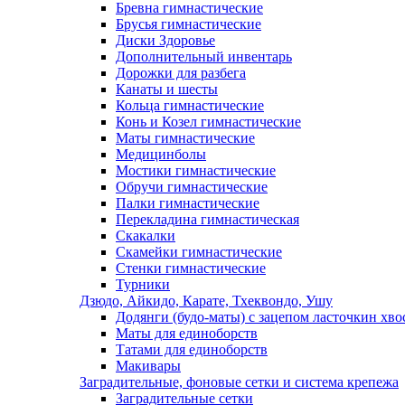
Бревна гимнастические
Брусья гимнастические
Диски Здоровье
Дополнительный инвентарь
Дорожки для разбега
Канаты и шесты
Кольца гимнастические
Конь и Козел гимнастические
Маты гимнастические
Медицинболы
Мостики гимнастические
Обручи гимнастические
Палки гимнастические
Перекладина гимнастическая
Скакалки
Скамейки гимнастические
Стенки гимнастические
Турники
Дзюдо, Айкидо, Карате, Тхеквондо, Ушу
Додянги (будо-маты) с зацепом ласточкин хво
Маты для единоборств
Татами для единоборств
Макивары
Заградительные, фоновые сетки и система крепежа
Заградительные сетки