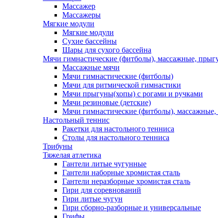
Массажер
Массажеры
Мягкие модули
Мягкие модули
Сухие бассейны
Шары для сухого бассейна
Мячи гимнастические (фитболы), массажные, прыгу
Массажные мячи
Мячи гимнастические (фитболы)
Мячи для ритмической гимнастики
Мячи прыгуны(хопы) с рогами и ручками
Мячи резиновые (детские)
Мячи гимнастические (фитболы), массажные,
Настольный теннис
Ракетки для настольного тенниса
Столы для настольного тенниса
Трибуны
Тяжелая атлетика
Гантели литые чугунные
Гантели наборные хромистая сталь
Гантели неразборные хромистая сталь
Гири для соревнований
Гири литые чугун
Гири сборно-разборные и универсальные
Грифы