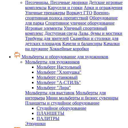
Песочницы. Песочные дворики
Детские игровые
комплексы
Карусели и горки
Арки и ограждения
Уличные тренажеры
Воркаут ГТО
Военно-
спортивная полоса препятствий
Оборудование
для парка
Спортивное уличное оборудование
Игровые элементы
Уличный спортивный
комплекс
Доступная среда
Лазы, бумы и мостики
Трибуны для зрителей
Скамейки и столики для
детских площадок
Качели и балансиры
Качалки
на пружине
Хоккейные коробки
Мольберты и оборудование для художников
Мольберты для художников
Мольберт Настольный
Мольберт "Хлопушка"
Мольберт станковый
Мольберт "А-СТИЛЬ"
Мольберт "Лира"
Мольберты для выставок
Мольберты для
интерьера
Мини мольберты и бизнес сувениры
Планшеты и студийное оборудование
Студийное оборудование
ПЛАНШЕТЫ
ПАЛИТРЫ
Этюдники