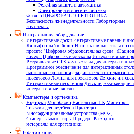
Релейная защита и автоматика
Электроэнергетические системы
Физика
ЦИФРОВАЯ ЭЛЕКТРОНИКА
Безопасность жизнедеятельности
Лабораторные
комплексы
Интерактивное оборудование
Интерактивные доски
Интерактивные панели и ди
Лингафонный кабинет
Интерактивные столы и сен
проекта "Цифровая образовательная среда" (Нацио
камеры
Цифровые микроскопы
Интерактивный про
Встраиваемые OPS компьютеры для интерактивных
Программное обеспечение для интерактивных стол
настенные крепления для дисплеев и интерактивны
проекторов
Лампы для проекторов
Детские интера
Интерактивные песочницы
Детские развивающие и
интерактивные панели
Компьютеры и оргтехника
Ноутбуки
Моноблоки
Настольные ПК
Мониторы
Тележки для ноутбуков
Принтеры
Многофунциональные устройства (МФУ)
Сканеры
Ламинаторы
Шредеры
Расходные
материалы для оргтехники
Робототехника