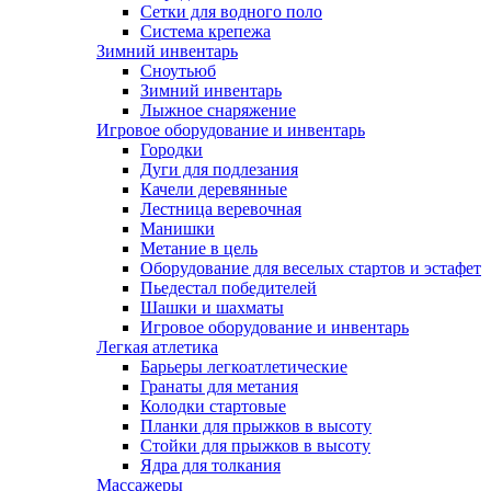
Сетки для водного поло
Система крепежа
Зимний инвентарь
Сноутьюб
Зимний инвентарь
Лыжное снаряжение
Игровое оборудование и инвентарь
Городки
Дуги для подлезания
Качели деревянные
Лестница веревочная
Манишки
Метание в цель
Оборудование для веселых стартов и эстафет
Пьедестал победителей
Шашки и шахматы
Игровое оборудование и инвентарь
Легкая атлетика
Барьеры легкоатлетические
Гранаты для метания
Колодки стартовые
Планки для прыжков в высоту
Стойки для прыжков в высоту
Ядра для толкания
Массажеры