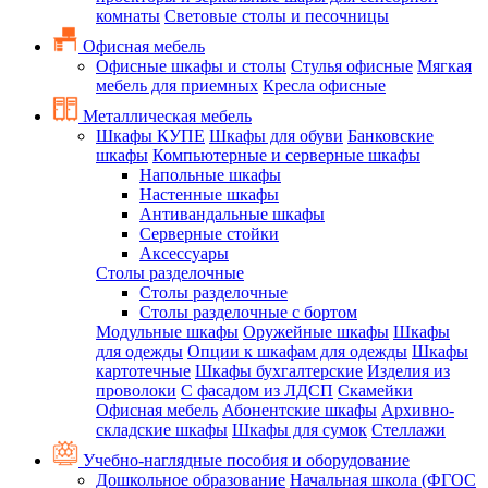
комнаты
Световые столы и песочницы
Офисная мебель
Офисные шкафы и столы
Стулья офисные
Мягкая
мебель для приемных
Кресла офисные
Металлическая мебель
Шкафы КУПЕ
Шкафы для обуви
Банковские
шкафы
Компьютерные и серверные шкафы
Напольные шкафы
Настенные шкафы
Антивандальные шкафы
Серверные стойки
Аксессуары
Столы разделочные
Столы разделочные
Столы разделочные с бортом
Модульные шкафы
Оружейные шкафы
Шкафы
для одежды
Опции к шкафам для одежды
Шкафы
картотечные
Шкафы бухгалтерские
Изделия из
проволоки
С фасадом из ЛДСП
Скамейки
Офисная мебель
Абонентские шкафы
Архивно-
складские шкафы
Шкафы для сумок
Стеллажи
Учебно-наглядные пособия и оборудование
Дошкольное образование
Начальная школа (ФГОС