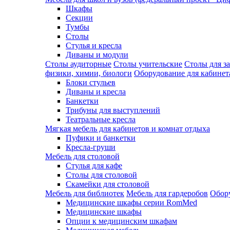
Шкафы
Секции
Тумбы
Столы
Стулья и кресла
Диваны и модули
Столы аудиторные
Столы учительские
Столы для з
физики, химии, биологи
Оборудование для кабинета
Блоки стульев
Диваны и кресла
Банкетки
Трибуны для выступлений
Театральные кресла
Мягкая мебель для кабинетов и комнат отдыха
Пуфики и банкетки
Кресла-груши
Мебель для столовой
Cтулья для кафе
Cтолы для столовой
Скамейки для столовой
Мебель для библиотек
Мебель для гардеробов
Обору
Медицинские шкафы серии RomMed
Медицинские шкафы
Опции к медицинским шкафам