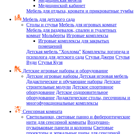
Медицинская мебель
Медицинский кабинет
Мебель для отдыха, кровати и прикроватные тумбы
Мебель для детского сада
Столы и стулья
Мебель для игровых комнат
Мебель для раздевалок, спален и туалетных
комнат
Мольберты
Игровые комплексы
Игровые комплексы для закрытых
помещений
Детская мебель "Хохлома"
Комплекты логопеда и
психолога для детского сада
Стулья Джери
Стулья
Вуди
Стулья Кузя
Детские игровые наборы и оборудование
Детские игровые наборы
Детская игровая мебель
Дидактические и обучающие наборы
Детские
строительные модули
Детское спортивное
оборудование
Детское оздоровительное
оборудование
Дидактические столы, песочницы и
многофункциональные комплексы
Сенсорная комната
Светильники, световые панно и фибероптические
нити для сенсорной комнаты
Воздушно-
пузырьковые панели и колонны
Световые
проекторы и зеркальные шары для сенсорной