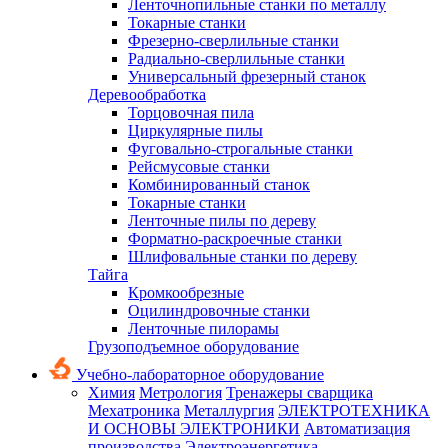
Ленточнопильные станки по металлу
Токарные станки
Фрезерно-сверлильные станки
Радиально-сверлильные станки
Универсальный фрезерный станок
Деревообработка
Торцовочная пила
Циркулярные пилы
Фуговально-строгальные станки
Рейсмусовые станки
Комбинированный станок
Токарные станки
Ленточные пилы по дереву
Форматно-раскроечные станки
Шлифовальные станки по дереву
Тайга
Кромкообрезные
Оцилиндровочные станки
Ленточные пилорамы
Грузоподъемное оборудование
Учебно-лабораторное оборудование
Химия
Метрология
Тренажеры сварщика
Мехатроника
Металлургия
ЭЛЕКТРОТЕХНИКА
И ОСНОВЫ ЭЛЕКТРОНИКИ
Автоматизация
производства
Электроэнергетика