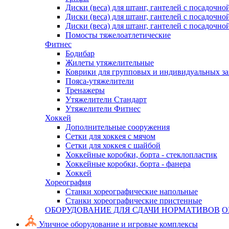
Диски (веса) для штанг, гантелей с посадочно
Диски (веса) для штанг, гантелей с посадочно
Диски (веса) для штанг, гантелей с посадочно
Помосты тяжелоатлетические
Фитнес
Бодибар
Жилеты утяжелительные
Коврики для групповых и индивидуальных з
Пояса-утяжелители
Тренажеры
Утяжелители Стандарт
Утяжелители Фитнес
Хоккей
Дополнительные сооружения
Сетки для хоккея с мячом
Сетки для хоккея с шайбой
Хоккейные коробки, борта - стеклопластик
Хоккейные коробки, борта - фанера
Хоккей
Хореография
Станки хореографические напольные
Станки хореографические пристенные
ОБОРУДОВАНИЕ ДЛЯ СДАЧИ НОРМАТИВОВ
О
Уличное оборудование и игровые комплексы