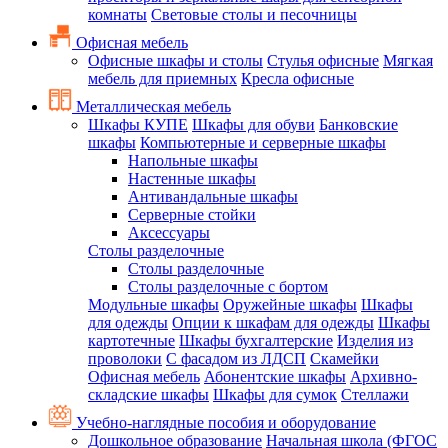
комнаты
Световые столы и песочницы
Офисная мебель
Офисные шкафы и столы
Стулья офисные
Мягкая
мебель для приемных
Кресла офисные
Металлическая мебель
Шкафы КУПЕ
Шкафы для обуви
Банковские
шкафы
Компьютерные и серверные шкафы
Напольные шкафы
Настенные шкафы
Антивандальные шкафы
Серверные стойки
Аксессуары
Столы разделочные
Столы разделочные
Столы разделочные с бортом
Модульные шкафы
Оружейные шкафы
Шкафы
для одежды
Опции к шкафам для одежды
Шкафы
картотечные
Шкафы бухгалтерские
Изделия из
проволоки
С фасадом из ЛДСП
Скамейки
Офисная мебель
Абонентские шкафы
Архивно-
складские шкафы
Шкафы для сумок
Стеллажи
Учебно-наглядные пособия и оборудование
Дошкольное образование
Начальная школа (ФГОС