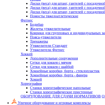
Диски (веса) для штанг, гантелей с посадочно
Диски (веса) для штанг, гантелей с посадочно
Диски (веса) для штанг, гантелей с посадочно
Помосты тяжелоатлетические
Фитнес
Бодибар
Жилеты утяжелительные
Коврики для групповых и индивидуальных з
Пояса-утяжелители
Тренажеры
Утяжелители Стандарт
Утяжелители Фитнес
Хоккей
Дополнительные сооружения
Сетки для хоккея с мячом
Сетки для хоккея с шайбой
Хоккейные коробки, борта - стеклопластик
Хоккейные коробки, борта - фанера
Хоккей
Хореография
Станки хореографические напольные
Станки хореографические пристенные
ОБОРУДОВАНИЕ ДЛЯ СДАЧИ НОРМАТИВОВ
О
Уличное оборудование и игровые комплексы