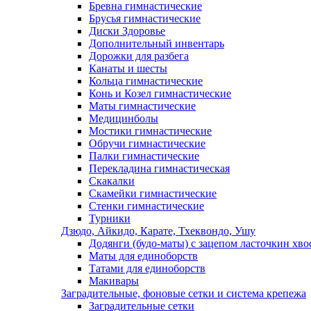
Бревна гимнастические
Брусья гимнастические
Диски Здоровье
Дополнительный инвентарь
Дорожки для разбега
Канаты и шесты
Кольца гимнастические
Конь и Козел гимнастические
Маты гимнастические
Медицинболы
Мостики гимнастические
Обручи гимнастические
Палки гимнастические
Перекладина гимнастическая
Скакалки
Скамейки гимнастические
Стенки гимнастические
Турники
Дзюдо, Айкидо, Карате, Тхеквондо, Ушу
Додянги (будо-маты) с зацепом ласточкин хво
Маты для единоборств
Татами для единоборств
Макивары
Заградительные, фоновые сетки и система крепежа
Заградительные сетки