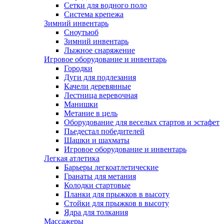
Сетки для водного поло
Система крепежа
Зимний инвентарь
Сноутьюб
Зимний инвентарь
Лыжное снаряжение
Игровое оборудование и инвентарь
Городки
Дуги для подлезания
Качели деревянные
Лестница веревочная
Манишки
Метание в цель
Оборудование для веселых стартов и эстафет
Пьедестал победителей
Шашки и шахматы
Игровое оборудование и инвентарь
Легкая атлетика
Барьеры легкоатлетические
Гранаты для метания
Колодки стартовые
Планки для прыжков в высоту
Стойки для прыжков в высоту
Ядра для толкания
Массажеры