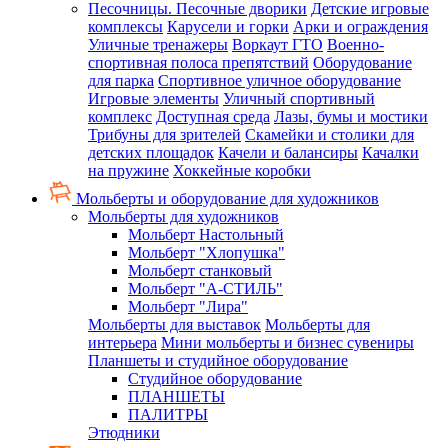
Песочницы. Песочные дворики
Детские игровые
комплексы
Карусели и горки
Арки и ограждения
Уличные тренажеры
Воркаут ГТО
Военно-
спортивная полоса препятствий
Оборудование
для парка
Спортивное уличное оборудование
Игровые элементы
Уличный спортивный
комплекс
Доступная среда
Лазы, бумы и мостики
Трибуны для зрителей
Скамейки и столики для
детских площадок
Качели и балансиры
Качалки
на пружине
Хоккейные коробки
Мольберты и оборудование для художников
Мольберты для художников
Мольберт Настольный
Мольберт "Хлопушка"
Мольберт станковый
Мольберт "А-СТИЛЬ"
Мольберт "Лира"
Мольберты для выставок
Мольберты для
интерьера
Мини мольберты и бизнес сувениры
Планшеты и студийное оборудование
Студийное оборудование
ПЛАНШЕТЫ
ПАЛИТРЫ
Этюдники