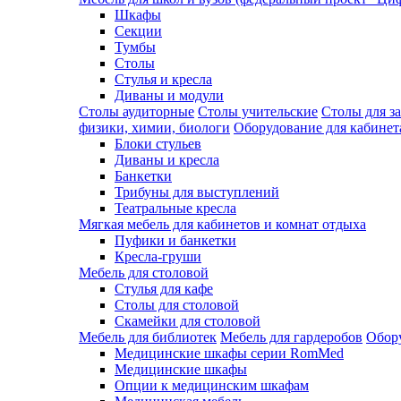
Шкафы
Секции
Тумбы
Столы
Стулья и кресла
Диваны и модули
Столы аудиторные
Столы учительские
Столы для з
физики, химии, биологи
Оборудование для кабинета
Блоки стульев
Диваны и кресла
Банкетки
Трибуны для выступлений
Театральные кресла
Мягкая мебель для кабинетов и комнат отдыха
Пуфики и банкетки
Кресла-груши
Мебель для столовой
Cтулья для кафе
Cтолы для столовой
Скамейки для столовой
Мебель для библиотек
Мебель для гардеробов
Обору
Медицинские шкафы серии RomMed
Медицинские шкафы
Опции к медицинским шкафам