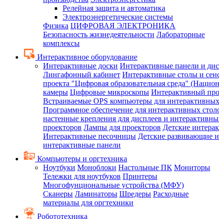
Релейная защита и автоматика
Электроэнергетические системы
Физика
ЦИФРОВАЯ ЭЛЕКТРОНИКА
Безопасность жизнедеятельности
Лабораторные
комплексы
Интерактивное оборудование
Интерактивные доски
Интерактивные панели и ди
Лингафонный кабинет
Интерактивные столы и сен
проекта "Цифровая образовательная среда" (Нацио
камеры
Цифровые микроскопы
Интерактивный про
Встраиваемые OPS компьютеры для интерактивных
Программное обеспечение для интерактивных стол
настенные крепления для дисплеев и интерактивны
проекторов
Лампы для проекторов
Детские интера
Интерактивные песочницы
Детские развивающие и
интерактивные панели
Компьютеры и оргтехника
Ноутбуки
Моноблоки
Настольные ПК
Мониторы
Тележки для ноутбуков
Принтеры
Многофунциональные устройства (МФУ)
Сканеры
Ламинаторы
Шредеры
Расходные
материалы для оргтехники
Робототехника