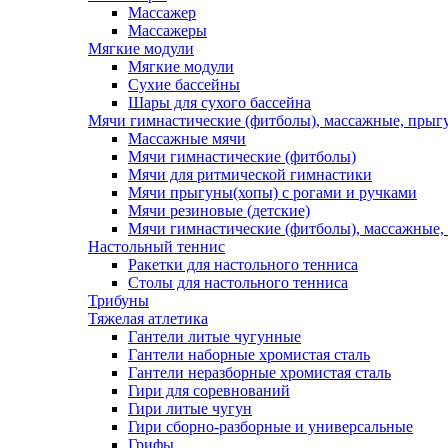
Массажер
Массажеры
Мягкие модули
Мягкие модули
Сухие бассейны
Шары для сухого бассейна
Мячи гимнастические (фитболы), массажные, прыгу
Массажные мячи
Мячи гимнастические (фитболы)
Мячи для ритмической гимнастики
Мячи прыгуны(хопы) с рогами и ручками
Мячи резиновые (детские)
Мячи гимнастические (фитболы), массажные,
Настольный теннис
Ракетки для настольного тенниса
Столы для настольного тенниса
Трибуны
Тяжелая атлетика
Гантели литые чугунные
Гантели наборные хромистая сталь
Гантели неразборные хромистая сталь
Гири для соревнований
Гири литые чугун
Гири сборно-разборные и универсальные
Грифы