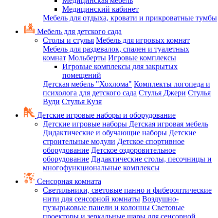
Медицинская мебель
Медицинский кабинет
Мебель для отдыха, кровати и прикроватные тумбы
Мебель для детского сада
Столы и стулья
Мебель для игровых комнат
Мебель для раздевалок, спален и туалетных
комнат
Мольберты
Игровые комплексы
Игровые комплексы для закрытых
помещений
Детская мебель "Хохлома"
Комплекты логопеда и
психолога для детского сада
Стулья Джери
Стулья
Вуди
Стулья Кузя
Детские игровые наборы и оборудование
Детские игровые наборы
Детская игровая мебель
Дидактические и обучающие наборы
Детские
строительные модули
Детское спортивное
оборудование
Детское оздоровительное
оборудование
Дидактические столы, песочницы и
многофункциональные комплексы
Сенсорная комната
Светильники, световые панно и фибероптические
нити для сенсорной комнаты
Воздушно-
пузырьковые панели и колонны
Световые
проекторы и зеркальные шары для сенсорной