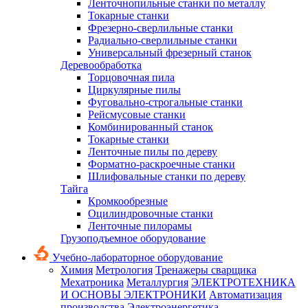
Ленточнопильные станки по металлу
Токарные станки
Фрезерно-сверлильные станки
Радиально-сверлильные станки
Универсальный фрезерный станок
Деревообработка
Торцовочная пила
Циркулярные пилы
Фуговально-строгальные станки
Рейсмусовые станки
Комбинированный станок
Токарные станки
Ленточные пилы по дереву
Форматно-раскроечные станки
Шлифовальные станки по дереву
Тайга
Кромкообрезные
Оцилиндровочные станки
Ленточные пилорамы
Грузоподъемное оборудование
Учебно-лабораторное оборудование
Химия
Метрология
Тренажеры сварщика
Мехатроника
Металлургия
ЭЛЕКТРОТЕХНИКА
И ОСНОВЫ ЭЛЕКТРОНИКИ
Автоматизация
производства
Электроэнергетика