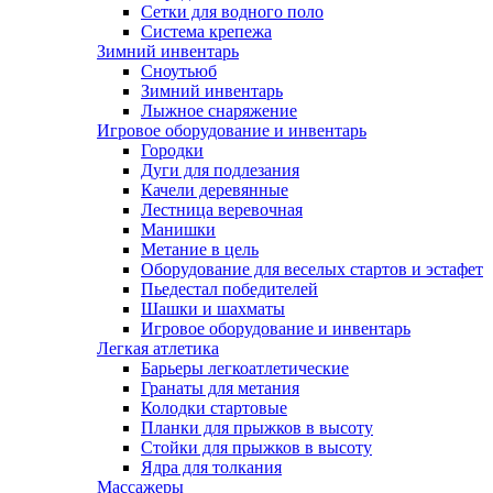
Сетки для водного поло
Система крепежа
Зимний инвентарь
Сноутьюб
Зимний инвентарь
Лыжное снаряжение
Игровое оборудование и инвентарь
Городки
Дуги для подлезания
Качели деревянные
Лестница веревочная
Манишки
Метание в цель
Оборудование для веселых стартов и эстафет
Пьедестал победителей
Шашки и шахматы
Игровое оборудование и инвентарь
Легкая атлетика
Барьеры легкоатлетические
Гранаты для метания
Колодки стартовые
Планки для прыжков в высоту
Стойки для прыжков в высоту
Ядра для толкания
Массажеры