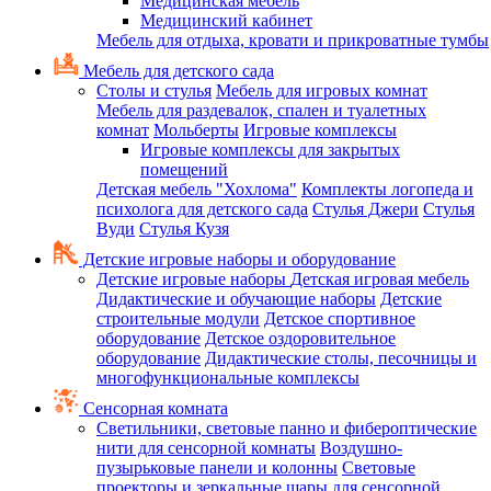
Медицинская мебель
Медицинский кабинет
Мебель для отдыха, кровати и прикроватные тумбы
Мебель для детского сада
Столы и стулья
Мебель для игровых комнат
Мебель для раздевалок, спален и туалетных
комнат
Мольберты
Игровые комплексы
Игровые комплексы для закрытых
помещений
Детская мебель "Хохлома"
Комплекты логопеда и
психолога для детского сада
Стулья Джери
Стулья
Вуди
Стулья Кузя
Детские игровые наборы и оборудование
Детские игровые наборы
Детская игровая мебель
Дидактические и обучающие наборы
Детские
строительные модули
Детское спортивное
оборудование
Детское оздоровительное
оборудование
Дидактические столы, песочницы и
многофункциональные комплексы
Сенсорная комната
Светильники, световые панно и фибероптические
нити для сенсорной комнаты
Воздушно-
пузырьковые панели и колонны
Световые
проекторы и зеркальные шары для сенсорной