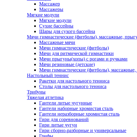
Массажер
Массажеры
Мягкие модули
Мягкие модули
Сухие бассейны
Шары для сухого бассейна
Мячи гимнастические (фитболы), массажные, прыгу
Массажные мячи
Мячи гимнастические (фитболы)
Мячи для ритмической гимнастики
Мячи прыгуны(хопы) с рогами и ручками
Мячи резиновые (детские)
Мячи гимнастические (фитболы), массажные,
Настольный теннис
Ракетки для настольного тенниса
Столы для настольного тенниса
Трибуны
Тяжелая атлетика
Гантели литые чугунные
Гантели наборные хромистая сталь
Гантели неразборные хромистая сталь
Гири для соревнований
Гири литые чугун
Гири сборно-разборные и универсальные
Грифы