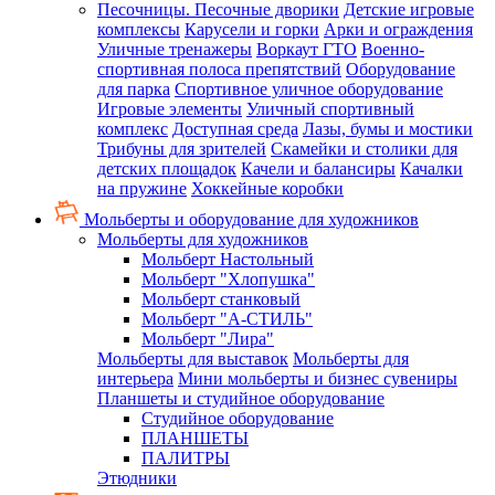
Песочницы. Песочные дворики
Детские игровые
комплексы
Карусели и горки
Арки и ограждения
Уличные тренажеры
Воркаут ГТО
Военно-
спортивная полоса препятствий
Оборудование
для парка
Спортивное уличное оборудование
Игровые элементы
Уличный спортивный
комплекс
Доступная среда
Лазы, бумы и мостики
Трибуны для зрителей
Скамейки и столики для
детских площадок
Качели и балансиры
Качалки
на пружине
Хоккейные коробки
Мольберты и оборудование для художников
Мольберты для художников
Мольберт Настольный
Мольберт "Хлопушка"
Мольберт станковый
Мольберт "А-СТИЛЬ"
Мольберт "Лира"
Мольберты для выставок
Мольберты для
интерьера
Мини мольберты и бизнес сувениры
Планшеты и студийное оборудование
Студийное оборудование
ПЛАНШЕТЫ
ПАЛИТРЫ
Этюдники