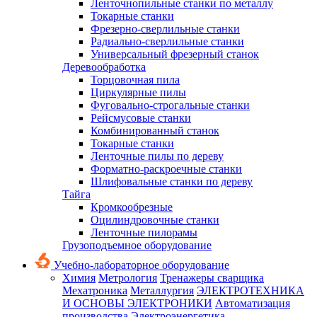
Ленточнопильные станки по металлу
Токарные станки
Фрезерно-сверлильные станки
Радиально-сверлильные станки
Универсальный фрезерный станок
Деревообработка
Торцовочная пила
Циркулярные пилы
Фуговально-строгальные станки
Рейсмусовые станки
Комбинированный станок
Токарные станки
Ленточные пилы по дереву
Форматно-раскроечные станки
Шлифовальные станки по дереву
Тайга
Кромкообрезные
Оцилиндровочные станки
Ленточные пилорамы
Грузоподъемное оборудование
Учебно-лабораторное оборудование
Химия
Метрология
Тренажеры сварщика
Мехатроника
Металлургия
ЭЛЕКТРОТЕХНИКА
И ОСНОВЫ ЭЛЕКТРОНИКИ
Автоматизация
производства
Электроэнергетика