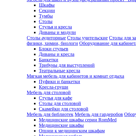
Шкафы
Секции
Тумбы
Столы
Стулья и кресла
Диваны и модули
Столы аудиторные
Столы учительские
Столы для з
физики, химии, биологи
Оборудование для кабинета
Блоки стульев
Диваны и кресла
Банкетки
Трибуны для выступлений
Театральные кресла
Мягкая мебель для кабинетов и комнат отдыха
Пуфики и банкетки
Кресла-груши
Мебель для столовой
Cтулья для кафе
Cтолы для столовой
Скамейки для столовой
Мебель для библиотек
Мебель для гардеробов
Обору
Медицинские шкафы серии RomMed
Медицинские шкафы
Опции к медицинским шкафам