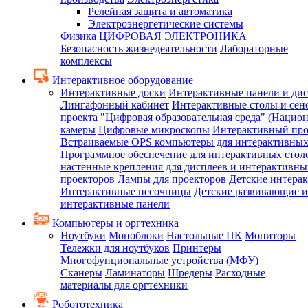
Релейная защита и автоматика
Электроэнергетические системы
Физика
ЦИФРОВАЯ ЭЛЕКТРОНИКА
Безопасность жизнедеятельности
Лабораторные
комплексы
Интерактивное оборудование
Интерактивные доски
Интерактивные панели и ди
Лингафонный кабинет
Интерактивные столы и сен
проекта "Цифровая образовательная среда" (Нацио
камеры
Цифровые микроскопы
Интерактивный про
Встраиваемые OPS компьютеры для интерактивных
Программное обеспечение для интерактивных стол
настенные крепления для дисплеев и интерактивны
проекторов
Лампы для проекторов
Детские интера
Интерактивные песочницы
Детские развивающие и
интерактивные панели
Компьютеры и оргтехника
Ноутбуки
Моноблоки
Настольные ПК
Мониторы
Тележки для ноутбуков
Принтеры
Многофунциональные устройства (МФУ)
Сканеры
Ламинаторы
Шредеры
Расходные
материалы для оргтехники
Робототехника