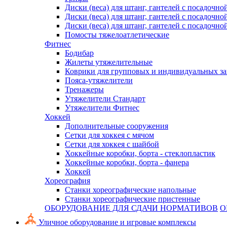
Диски (веса) для штанг, гантелей с посадочно
Диски (веса) для штанг, гантелей с посадочно
Диски (веса) для штанг, гантелей с посадочно
Помосты тяжелоатлетические
Фитнес
Бодибар
Жилеты утяжелительные
Коврики для групповых и индивидуальных з
Пояса-утяжелители
Тренажеры
Утяжелители Стандарт
Утяжелители Фитнес
Хоккей
Дополнительные сооружения
Сетки для хоккея с мячом
Сетки для хоккея с шайбой
Хоккейные коробки, борта - стеклопластик
Хоккейные коробки, борта - фанера
Хоккей
Хореография
Станки хореографические напольные
Станки хореографические пристенные
ОБОРУДОВАНИЕ ДЛЯ СДАЧИ НОРМАТИВОВ
О
Уличное оборудование и игровые комплексы