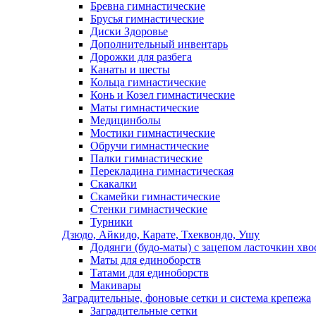
Бревна гимнастические
Брусья гимнастические
Диски Здоровье
Дополнительный инвентарь
Дорожки для разбега
Канаты и шесты
Кольца гимнастические
Конь и Козел гимнастические
Маты гимнастические
Медицинболы
Мостики гимнастические
Обручи гимнастические
Палки гимнастические
Перекладина гимнастическая
Скакалки
Скамейки гимнастические
Стенки гимнастические
Турники
Дзюдо, Айкидо, Карате, Тхеквондо, Ушу
Додянги (будо-маты) с зацепом ласточкин хво
Маты для единоборств
Татами для единоборств
Макивары
Заградительные, фоновые сетки и система крепежа
Заградительные сетки