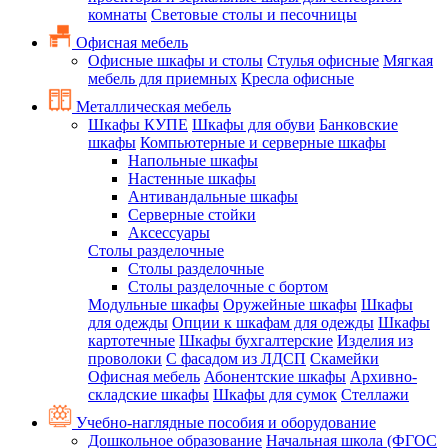
комнаты
Световые столы и песочницы
Офисная мебель
Офисные шкафы и столы
Стулья офисные
Мягкая
мебель для приемных
Кресла офисные
Металлическая мебель
Шкафы КУПЕ
Шкафы для обуви
Банковские
шкафы
Компьютерные и серверные шкафы
Напольные шкафы
Настенные шкафы
Антивандальные шкафы
Серверные стойки
Аксессуары
Столы разделочные
Столы разделочные
Столы разделочные с бортом
Модульные шкафы
Оружейные шкафы
Шкафы
для одежды
Опции к шкафам для одежды
Шкафы
картотечные
Шкафы бухгалтерские
Изделия из
проволоки
С фасадом из ЛДСП
Скамейки
Офисная мебель
Абонентские шкафы
Архивно-
складские шкафы
Шкафы для сумок
Стеллажи
Учебно-наглядные пособия и оборудование
Дошкольное образование
Начальная школа (ФГОС