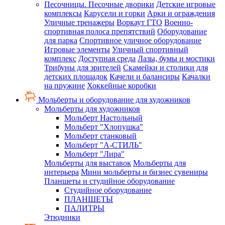
Песочницы. Песочные дворики
Детские игровые
комплексы
Карусели и горки
Арки и ограждения
Уличные тренажеры
Воркаут ГТО
Военно-
спортивная полоса препятствий
Оборудование
для парка
Спортивное уличное оборудование
Игровые элементы
Уличный спортивный
комплекс
Доступная среда
Лазы, бумы и мостики
Трибуны для зрителей
Скамейки и столики для
детских площадок
Качели и балансиры
Качалки
на пружине
Хоккейные коробки
Мольберты и оборудование для художников
Мольберты для художников
Мольберт Настольный
Мольберт "Хлопушка"
Мольберт станковый
Мольберт "А-СТИЛЬ"
Мольберт "Лира"
Мольберты для выставок
Мольберты для
интерьера
Мини мольберты и бизнес сувениры
Планшеты и студийное оборудование
Студийное оборудование
ПЛАНШЕТЫ
ПАЛИТРЫ
Этюдники