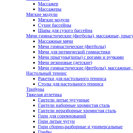
Массажер
Массажеры
Мягкие модули
Мягкие модули
Сухие бассейны
Шары для сухого бассейна
Мячи гимнастические (фитболы), массажные, прыгу
Массажные мячи
Мячи гимнастические (фитболы)
Мячи для ритмической гимнастики
Мячи прыгуны(хопы) с рогами и ручками
Мячи резиновые (детские)
Мячи гимнастические (фитболы), массажные,
Настольный теннис
Ракетки для настольного тенниса
Столы для настольного тенниса
Трибуны
Тяжелая атлетика
Гантели литые чугунные
Гантели наборные хромистая сталь
Гантели неразборные хромистая сталь
Гири для соревнований
Гири литые чугун
Гири сборно-разборные и универсальные
Грифы