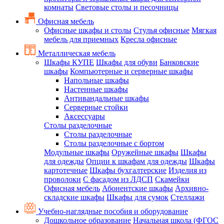
комнаты
Световые столы и песочницы
Офисная мебель
Офисные шкафы и столы
Стулья офисные
Мягкая
мебель для приемных
Кресла офисные
Металлическая мебель
Шкафы КУПЕ
Шкафы для обуви
Банковские
шкафы
Компьютерные и серверные шкафы
Напольные шкафы
Настенные шкафы
Антивандальные шкафы
Серверные стойки
Аксессуары
Столы разделочные
Столы разделочные
Столы разделочные с бортом
Модульные шкафы
Оружейные шкафы
Шкафы
для одежды
Опции к шкафам для одежды
Шкафы
картотечные
Шкафы бухгалтерские
Изделия из
проволоки
С фасадом из ЛДСП
Скамейки
Офисная мебель
Абонентские шкафы
Архивно-
складские шкафы
Шкафы для сумок
Стеллажи
Учебно-наглядные пособия и оборудование
Дошкольное образование
Начальная школа (ФГОС