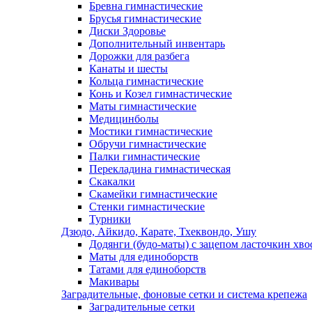
Бревна гимнастические
Брусья гимнастические
Диски Здоровье
Дополнительный инвентарь
Дорожки для разбега
Канаты и шесты
Кольца гимнастические
Конь и Козел гимнастические
Маты гимнастические
Медицинболы
Мостики гимнастические
Обручи гимнастические
Палки гимнастические
Перекладина гимнастическая
Скакалки
Скамейки гимнастические
Стенки гимнастические
Турники
Дзюдо, Айкидо, Карате, Тхеквондо, Ушу
Додянги (будо-маты) с зацепом ласточкин хво
Маты для единоборств
Татами для единоборств
Макивары
Заградительные, фоновые сетки и система крепежа
Заградительные сетки