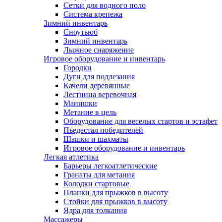
Сетки для водного поло
Система крепежа
Зимний инвентарь
Сноутьюб
Зимний инвентарь
Лыжное снаряжение
Игровое оборудование и инвентарь
Городки
Дуги для подлезания
Качели деревянные
Лестница веревочная
Манишки
Метание в цель
Оборудование для веселых стартов и эстафет
Пьедестал победителей
Шашки и шахматы
Игровое оборудование и инвентарь
Легкая атлетика
Барьеры легкоатлетические
Гранаты для метания
Колодки стартовые
Планки для прыжков в высоту
Стойки для прыжков в высоту
Ядра для толкания
Массажеры