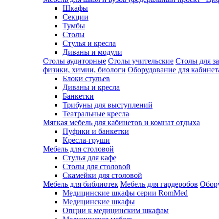
Шкафы
Секции
Тумбы
Столы
Стулья и кресла
Диваны и модули
Столы аудиторные
Столы учительские
Столы для з
физики, химии, биологи
Оборудование для кабинета
Блоки стульев
Диваны и кресла
Банкетки
Трибуны для выступлений
Театральные кресла
Мягкая мебель для кабинетов и комнат отдыха
Пуфики и банкетки
Кресла-груши
Мебель для столовой
Cтулья для кафе
Cтолы для столовой
Скамейки для столовой
Мебель для библиотек
Мебель для гардеробов
Обору
Медицинские шкафы серии RomMed
Медицинские шкафы
Опции к медицинским шкафам