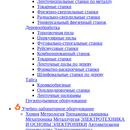
Ленточнопильные станки по металлу
Токарные станки
Фрезерно-сверлильные станки
Радиально-сверлильные станки
Универсальный фрезерный станок
Деревообработка
Торцовочная пила
Циркулярные пилы
Фуговально-строгальные станки
Рейсмусовые станки
Комбинированный станок
Токарные станки
Ленточные пилы по дереву
Форматно-раскроечные станки
Шлифовальные станки по дереву
Тайга
Кромкообрезные
Оцилиндровочные станки
Ленточные пилорамы
Грузоподъемное оборудование
Учебно-лабораторное оборудование
Химия
Метрология
Тренажеры сварщика
Мехатроника
Металлургия
ЭЛЕКТРОТЕХНИКА
И ОСНОВЫ ЭЛЕКТРОНИКИ
Автоматизация
производства
Электроэнергетика