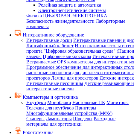
Релейная защита и автоматика
Электроэнергетические системы
Физика
ЦИФРОВАЯ ЭЛЕКТРОНИКА
Безопасность жизнедеятельности
Лабораторные
комплексы
Интерактивное оборудование
Интерактивные доски
Интерактивные панели и ди
Лингафонный кабинет
Интерактивные столы и сен
проекта "Цифровая образовательная среда" (Нацио
камеры
Цифровые микроскопы
Интерактивный про
Встраиваемые OPS компьютеры для интерактивных
Программное обеспечение для интерактивных стол
настенные крепления для дисплеев и интерактивны
проекторов
Лампы для проекторов
Детские интера
Интерактивные песочницы
Детские развивающие и
интерактивные панели
Компьютеры и оргтехника
Ноутбуки
Моноблоки
Настольные ПК
Мониторы
Тележки для ноутбуков
Принтеры
Многофунциональные устройства (МФУ)
Сканеры
Ламинаторы
Шредеры
Расходные
материалы для оргтехники
Робототехника