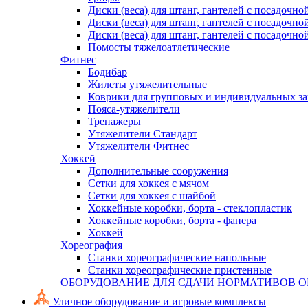
Диски (веса) для штанг, гантелей с посадочно
Диски (веса) для штанг, гантелей с посадочно
Диски (веса) для штанг, гантелей с посадочно
Помосты тяжелоатлетические
Фитнес
Бодибар
Жилеты утяжелительные
Коврики для групповых и индивидуальных з
Пояса-утяжелители
Тренажеры
Утяжелители Стандарт
Утяжелители Фитнес
Хоккей
Дополнительные сооружения
Сетки для хоккея с мячом
Сетки для хоккея с шайбой
Хоккейные коробки, борта - стеклопластик
Хоккейные коробки, борта - фанера
Хоккей
Хореография
Станки хореографические напольные
Станки хореографические пристенные
ОБОРУДОВАНИЕ ДЛЯ СДАЧИ НОРМАТИВОВ
О
Уличное оборудование и игровые комплексы