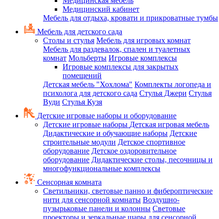
Медицинская мебель
Медицинский кабинет
Мебель для отдыха, кровати и прикроватные тумбы
Мебель для детского сада
Столы и стулья
Мебель для игровых комнат
Мебель для раздевалок, спален и туалетных
комнат
Мольберты
Игровые комплексы
Игровые комплексы для закрытых
помещений
Детская мебель "Хохлома"
Комплекты логопеда и
психолога для детского сада
Стулья Джери
Стулья
Вуди
Стулья Кузя
Детские игровые наборы и оборудование
Детские игровые наборы
Детская игровая мебель
Дидактические и обучающие наборы
Детские
строительные модули
Детское спортивное
оборудование
Детское оздоровительное
оборудование
Дидактические столы, песочницы и
многофункциональные комплексы
Сенсорная комната
Светильники, световые панно и фибероптические
нити для сенсорной комнаты
Воздушно-
пузырьковые панели и колонны
Световые
проекторы и зеркальные шары для сенсорной