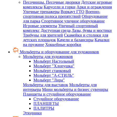
Песочницы. Песочные дворики
Детские игровые
комплексы
Карусели и горки
Арки и ограждения
Уличные тренажеры
Воркаут ГТО
Военно-
спортивная полоса препятствий
Оборудование
для парка
Спортивное уличное оборудование
Игровые элементы
Уличный спортивный
комплекс
Доступная среда
Лазы, бумы и мостики
Трибуны для зрителей
Скамейки и столики для
детских площадок
Качели и балансиры
Качалки
на пружине
Хоккейные коробки
Мольберты и оборудование для художников
Мольберты для художников
Мольберт Настольный
Мольберт "Хлопушка"
Мольберт станковый
Мольберт "А-СТИЛЬ"
Мольберт "Лира"
Мольберты для выставок
Мольберты для
интерьера
Мини мольберты и бизнес сувениры
Планшеты и студийное оборудование
Студийное оборудование
ПЛАНШЕТЫ
ПАЛИТРЫ
Этюдники