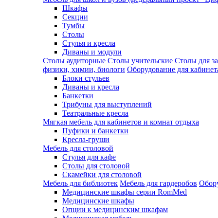
Шкафы
Секции
Тумбы
Столы
Стулья и кресла
Диваны и модули
Столы аудиторные
Столы учительские
Столы для з
физики, химии, биологи
Оборудование для кабинета
Блоки стульев
Диваны и кресла
Банкетки
Трибуны для выступлений
Театральные кресла
Мягкая мебель для кабинетов и комнат отдыха
Пуфики и банкетки
Кресла-груши
Мебель для столовой
Cтулья для кафе
Cтолы для столовой
Скамейки для столовой
Мебель для библиотек
Мебель для гардеробов
Обору
Медицинские шкафы серии RomMed
Медицинские шкафы
Опции к медицинским шкафам