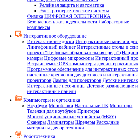
Релейная защита и автоматика
Электроэнергетические системы
Физика
ЦИФРОВАЯ ЭЛЕКТРОНИКА
Безопасность жизнедеятельности
Лабораторные
комплексы
Интерактивное оборудование
Интерактивные доски
Интерактивные панели и ди
Лингафонный кабинет
Интерактивные столы и сен
проекта "Цифровая образовательная среда" (Нацио
камеры
Цифровые микроскопы
Интерактивный про
Встраиваемые OPS компьютеры для интерактивных
Программное обеспечение для интерактивных стол
настенные крепления для дисплеев и интерактивны
проекторов
Лампы для проекторов
Детские интера
Интерактивные песочницы
Детские развивающие и
интерактивные панели
Компьютеры и оргтехника
Ноутбуки
Моноблоки
Настольные ПК
Мониторы
Тележки для ноутбуков
Принтеры
Многофунциональные устройства (МФУ)
Сканеры
Ламинаторы
Шредеры
Расходные
материалы для оргтехники
Робототехника