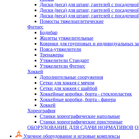
Диски (веса) для штанг, гантелей с посадочно
Диски (веса) для штанг, гантелей с посадочно
Диски (веса) для штанг, гантелей с посадочно
Помосты тяжелоатлетические
Фитнес
Бодибар
Жилеты утяжелительные
Коврики для групповых и индивидуальных з
Пояса-утяжелители
Тренажеры
Утяжелители Стандарт
Утяжелители Фитнес
Хоккей
Дополнительные сооружения
Сетки для хоккея с мячом
Сетки для хоккея с шайбой
Хоккейные коробки, борта - стеклопластик
Хоккейные коробки, борта - фанера
Хоккей
Хореография
Станки хореографические напольные
Станки хореографические пристенные
ОБОРУДОВАНИЕ ДЛЯ СДАЧИ НОРМАТИВОВ
О
Уличное оборудование и игровые комплексы