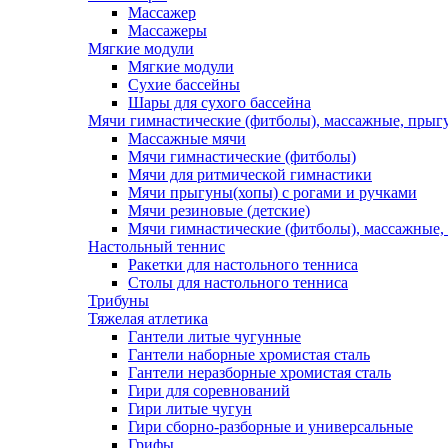
Массажер
Массажеры
Мягкие модули
Мягкие модули
Сухие бассейны
Шары для сухого бассейна
Мячи гимнастические (фитболы), массажные, прыгу
Массажные мячи
Мячи гимнастические (фитболы)
Мячи для ритмической гимнастики
Мячи прыгуны(хопы) с рогами и ручками
Мячи резиновые (детские)
Мячи гимнастические (фитболы), массажные,
Настольный теннис
Ракетки для настольного тенниса
Столы для настольного тенниса
Трибуны
Тяжелая атлетика
Гантели литые чугунные
Гантели наборные хромистая сталь
Гантели неразборные хромистая сталь
Гири для соревнований
Гири литые чугун
Гири сборно-разборные и универсальные
Грифы