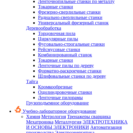
Ленточнопильные станки по металлу
Токарные станки
Фрезерно-сверлильные станки
Радиально-сверлильные станки
Универсальный фрезерный станок
Деревообработка
Торцовочная пила
Циркулярные пилы
Фуговально-строгальные станки
Рейсмусовые станки
Комбинированный станок
Токарные станки
Ленточные пилы по дереву
Форматно-раскроечные станки
Шлифовальные станки по дереву
Тайга
Кромкообрезные
Оцилиндровочные станки
Ленточные пилорамы
Грузоподъемное оборудование
Учебно-лабораторное оборудование
Химия
Метрология
Тренажеры сварщика
Мехатроника
Металлургия
ЭЛЕКТРОТЕХНИКА
И ОСНОВЫ ЭЛЕКТРОНИКИ
Автоматизация
производства
Электроэнергетика