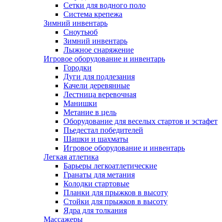
Сетки для водного поло
Система крепежа
Зимний инвентарь
Сноутьюб
Зимний инвентарь
Лыжное снаряжение
Игровое оборудование и инвентарь
Городки
Дуги для подлезания
Качели деревянные
Лестница веревочная
Манишки
Метание в цель
Оборудование для веселых стартов и эстафет
Пьедестал победителей
Шашки и шахматы
Игровое оборудование и инвентарь
Легкая атлетика
Барьеры легкоатлетические
Гранаты для метания
Колодки стартовые
Планки для прыжков в высоту
Стойки для прыжков в высоту
Ядра для толкания
Массажеры