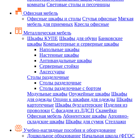
комнаты
Световые столы и песочницы
Офисная мебель
Офисные шкафы и столы
Стулья офисные
Мягкая
мебель для приемных
Кресла офисные
Металлическая мебель
Шкафы КУПЕ
Шкафы для обуви
Банковские
шкафы
Компьютерные и серверные шкафы
Напольные шкафы
Настенные шкафы
Антивандальные шкафы
Серверные стойки
Аксессуары
Столы разделочные
Столы разделочные
Столы разделочные с бортом
Модульные шкафы
Оружейные шкафы
Шкафы
для одежды
Опции к шкафам для одежды
Шкафы
картотечные
Шкафы бухгалтерские
Изделия из
проволоки
С фасадом из ЛДСП
Скамейки
Офисная мебель
Абонентские шкафы
Архивно-
складские шкафы
Шкафы для сумок
Стеллажи
Учебно-наглядные пособия и оборудование
Дошкольное образование
Начальная школа (ФГОС