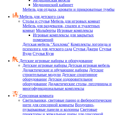
Медицинская мебель
Медицинский кабинет
Мебель для отдыха, кровати и прикроватные тумбы
Мебель для детского сада
Столы и стулья
Мебель для игровых комнат
Мебель для раздевалок, спален и туалетных
комнат
Мольберты
Игровые комплексы
Игровые комплексы для закрытых
помещений
Детская мебель "Хохлома"
Комплекты логопеда и
психолога для детского сада
Стулья Джери
Стулья
Вуди
Стулья Кузя
Детские игровые наборы и оборудование
Детские игровые наборы
Детская игровая мебель
Дидактические и обучающие наборы
Детские
строительные модули
Детское спортивное
оборудование
Детское оздоровительное
оборудование
Дидактические столы, песочницы и
многофункциональные комплексы
Сенсорная комната
Светильники, световые панно и фибероптические
нити для сенсорной комнаты
Воздушно-
пузырьковые панели и колонны
Световые
проекторы и зеркальные шары для сенсорной