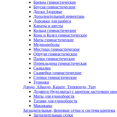
Бревна гимнастические
Брусья гимнастические
Диски Здоровье
Дополнительный инвентарь
Дорожки для разбега
Канаты и шесты
Кольца гимнастические
Конь и Козел гимнастические
Маты гимнастические
Медицинболы
Мостики гимнастические
Обручи гимнастические
Палки гимнастические
Перекладина гимнастическая
Скакалки
Скамейки гимнастические
Стенки гимнастические
Турники
Дзюдо, Айкидо, Карате, Тхеквондо, Ушу
Додянги (будо-маты) с зацепом ласточкин хво
Маты для единоборств
Татами для единоборств
Макивары
Заградительные, фоновые сетки и система крепежа
Заградительные сетки