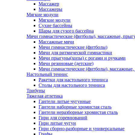
Массажер
Массажеры
Мягкие модули
Мягкие модули
Сухие бассейны
Шары для сухого бассейна
Мячи гимнастические (фитболы), массажные, прыгу
Массажные мячи
Мячи гимнастические (фитболы)
Мячи для ритмической гимнастики
Мячи прыгуны(хопы) с рогами и ручками
Мячи резиновые (детские)
Мячи гимнастические (фитболы), массажные,
Настольный теннис
Ракетки для настольного тенниса
Столы для настольного тенниса
Трибуны
Тяжелая атлетика
Гантели литые чугунные
Гантели наборные хромистая сталь
Гантели неразборные хромистая сталь
Гири для соревнований
Гири литые чугун
Гири сборно-разборные и универсальные
Грифы