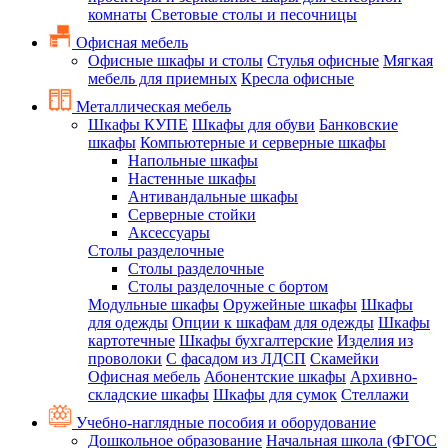
комнаты
Световые столы и песочницы
Офисная мебель
Офисные шкафы и столы
Стулья офисные
Мягкая
мебель для приемных
Кресла офисные
Металлическая мебель
Шкафы КУПЕ
Шкафы для обуви
Банковские
шкафы
Компьютерные и серверные шкафы
Напольные шкафы
Настенные шкафы
Антивандальные шкафы
Серверные стойки
Аксессуары
Столы разделочные
Столы разделочные
Столы разделочные с бортом
Модульные шкафы
Оружейные шкафы
Шкафы
для одежды
Опции к шкафам для одежды
Шкафы
картотечные
Шкафы бухгалтерские
Изделия из
проволоки
С фасадом из ЛДСП
Скамейки
Офисная мебель
Абонентские шкафы
Архивно-
складские шкафы
Шкафы для сумок
Стеллажи
Учебно-наглядные пособия и оборудование
Дошкольное образование
Начальная школа (ФГОС