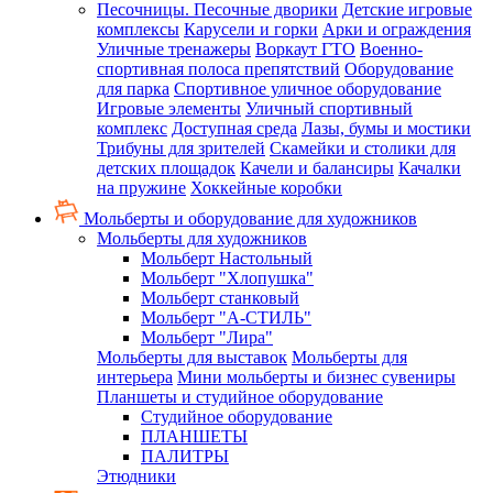
Песочницы. Песочные дворики
Детские игровые
комплексы
Карусели и горки
Арки и ограждения
Уличные тренажеры
Воркаут ГТО
Военно-
спортивная полоса препятствий
Оборудование
для парка
Спортивное уличное оборудование
Игровые элементы
Уличный спортивный
комплекс
Доступная среда
Лазы, бумы и мостики
Трибуны для зрителей
Скамейки и столики для
детских площадок
Качели и балансиры
Качалки
на пружине
Хоккейные коробки
Мольберты и оборудование для художников
Мольберты для художников
Мольберт Настольный
Мольберт "Хлопушка"
Мольберт станковый
Мольберт "А-СТИЛЬ"
Мольберт "Лира"
Мольберты для выставок
Мольберты для
интерьера
Мини мольберты и бизнес сувениры
Планшеты и студийное оборудование
Студийное оборудование
ПЛАНШЕТЫ
ПАЛИТРЫ
Этюдники