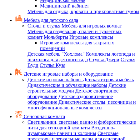
Медицинская мебель
Медицинский кабинет
Мебель для отдыха, кровати и прикроватные тумбы
Мебель для детского сада
Столы и стулья
Мебель для игровых комнат
Мебель для раздевалок, спален и туалетных
комнат
Мольберты
Игровые комплексы
Игровые комплексы для закрытых
помещений
Детская мебель "Хохлома"
Комплекты логопеда и
психолога для детского сада
Стулья Джери
Стулья
Вуди
Стулья Кузя
Детские игровые наборы и оборудование
Детские игровые наборы
Детская игровая мебель
Дидактические и обучающие наборы
Детские
строительные модули
Детское спортивное
оборудование
Детское оздоровительное
оборудование
Дидактические столы, песочницы и
многофункциональные комплексы
Сенсорная комната
Светильники, световые панно и фибероптические
нити для сенсорной комнаты
Воздушно-
пузырьковые панели и колонны
Световые
проекторы и зеркальные шары для сенсорной