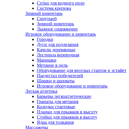
Сетки для водного поло
Система крепежа
Зимний инвентарь
Сноутьюб
Зимний инвентарь
Лыжное снаряжение
Игровое оборудование и инвентарь
Городки
Дуги для подлезания
Качели деревянные
Лестница веревочная
Манишки
Метание в цель
Оборудование для веселых стартов и эстафет
Пьедестал победителей
Шашки и шахматы
Игровое оборудование и инвентарь
Легкая атлетика
Барьеры легкоатлетические
Гранаты для метания
Колодки стартовые
Планки для прыжков в высоту
Стойки для прыжков в высоту
Ядра для толкания
Массажеры