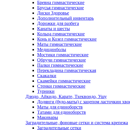
Бревна гимнастические
Брусья гимнастические
Диски Здоровье
Дополнительный инвентарь
Дорожки для разбега
Канаты и шесты
Кольца гимнастические
Конь и Козел гимнастические
Маты гимнастические
Медицинболы
Мостики гимнастические
Обручи гимнастические
Палки гимнастические
Перекладина гимнастическая
Скакалки
Скамейки гимнастические
Стенки гимнастические
Турники
Дзюдо, Айкидо, Карате, Тхеквондо, Ушу
Додянги (будо-маты) с зацепом ласточкин хво
Маты для единоборств
Татами для единоборств
Макивары
Заградительные, фоновые сетки и система крепежа
Заградительные сетки