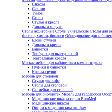
Шкафы
Секции
Тумбы
Столы
Стулья и кресла
Диваны и модули
Столы аудиторные
Столы учительские
Столы для з
физики, химии, биологи
Оборудование для кабинета
Блоки стульев
Диваны и кресла
Банкетки
Трибуны для выступлений
Театральные кресла
Мягкая мебель для кабинетов и комнат отдыха
Пуфики и банкетки
Кресла-груши
Мебель для столовой
Cтулья для кафе
Cтолы для столовой
Скамейки для столовой
Мебель для библиотек
Мебель для гардеробов
Обору
Медицинские шкафы серии RomMed
Медицинские шкафы
Опции к медицинским шкафам