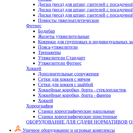
Диски (веса) для штанг, гантелей с посадочно
Диски (веса) для штанг, гантелей с посадочно
Диски (веса) для штанг, гантелей с посадочно
Помосты тяжелоатлетические
Фитнес
Бодибар
Жилеты утяжелительные
Коврики для групповых и индивидуальных з
Пояса-утяжелители
Тренажеры
Утяжелители Стандарт
Утяжелители Фитнес
Хоккей
Дополнительные сооружения
Сетки для хоккея с мячом
Сетки для хоккея с шайбой
Хоккейные коробки, борта - стеклопластик
Хоккейные коробки, борта - фанера
Хоккей
Хореография
Станки хореографические напольные
Станки хореографические пристенные
ОБОРУДОВАНИЕ ДЛЯ СДАЧИ НОРМАТИВОВ
О
Уличное оборудование и игровые комплексы