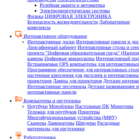
Релейная защита и автоматика
Электроэнергетические системы
Физика
ЦИФРОВАЯ ЭЛЕКТРОНИКА
Безопасность жизнедеятельности
Лабораторные
комплексы
Интерактивное оборудование
Интерактивные доски
Интерактивные панели и ди
Лингафонный кабинет
Интерактивные столы и сен
проекта "Цифровая образовательная среда" (Нацио
камеры
Цифровые микроскопы
Интерактивный про
Встраиваемые OPS компьютеры для интерактивных
Программное обеспечение для интерактивных стол
настенные крепления для дисплеев и интерактивны
проекторов
Лампы для проекторов
Детские интера
Интерактивные песочницы
Детские развивающие и
интерактивные панели
Компьютеры и оргтехника
Ноутбуки
Моноблоки
Настольные ПК
Мониторы
Тележки для ноутбуков
Принтеры
Многофунциональные устройства (МФУ)
Сканеры
Ламинаторы
Шредеры
Расходные
материалы для оргтехники
Робототехника