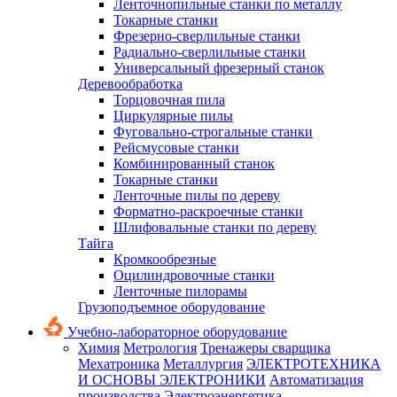
Ленточнопильные станки по металлу
Токарные станки
Фрезерно-сверлильные станки
Радиально-сверлильные станки
Универсальный фрезерный станок
Деревообработка
Торцовочная пила
Циркулярные пилы
Фуговально-строгальные станки
Рейсмусовые станки
Комбинированный станок
Токарные станки
Ленточные пилы по дереву
Форматно-раскроечные станки
Шлифовальные станки по дереву
Тайга
Кромкообрезные
Оцилиндровочные станки
Ленточные пилорамы
Грузоподъемное оборудование
Учебно-лабораторное оборудование
Химия
Метрология
Тренажеры сварщика
Мехатроника
Металлургия
ЭЛЕКТРОТЕХНИКА
И ОСНОВЫ ЭЛЕКТРОНИКИ
Автоматизация
производства
Электроэнергетика